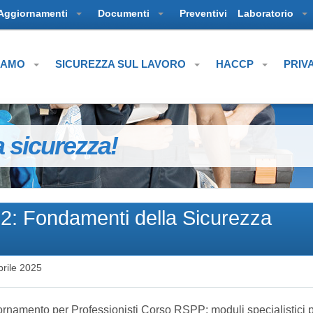
Aggiornamenti
Documenti
Preventivi
Laboratorio
SIAMO
SICUREZZA SUL LAVORO
HACCP
PRIV
a sicurezza!
2: Fondamenti della Sicurezza
prile 2025
rnamento per Professionisti Corso RSPP: moduli specialistici pe