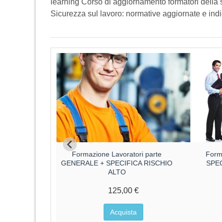
learning Corso di aggiornamento formatori della 
Sicurezza sul lavoro: normative aggiornate e indi
ri parte
Formazione Lavoratori parte
Form
CA RISCHIO
GENERALE + SPECIFICA RISCHIO
SPE
ALTO
€
125,00 €
a
Acquista