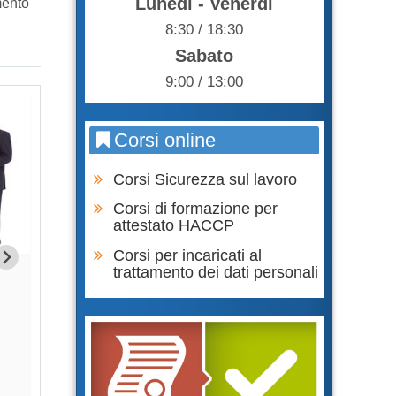
Lunedì - Venerdì
mento
8:30 / 18:30
Sabato
9:00 / 13:00
Corsi online
Corsi Sicurezza sul lavoro
Corsi di formazione per
attestato HACCP
Corsi per incaricati al
trattamento dei dati personali
Formazione Lavoratori parte
Formazione Lavor
GENERALE + SPECIFICA RISCHIO
SPECIFICA RIS
BASSO
65,0
75,00 €
Acqu
Acquista