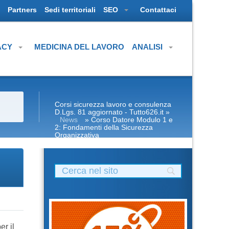
Partners
Sedi territoriali
SEO
Contattaci
ACY
MEDICINA DEL LAVORO
ANALISI
Corsi sicurezza lavoro e consulenza
D.Lgs. 81 aggiornato - Tutto626.it
»
News
» Corso Datore Modulo 1 e
2: Fondamenti della Sicurezza
Organizzativa
r il