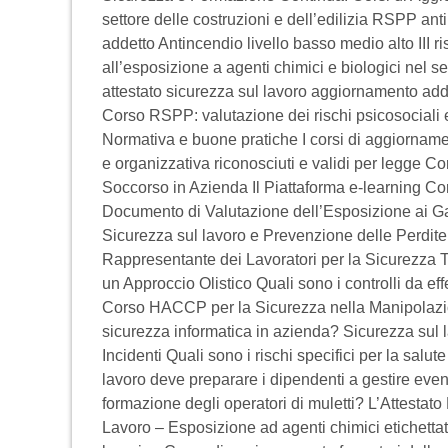
settore delle costruzioni e dell’edilizia RSPP a
addetto Antincendio livello basso medio alto III r
all’esposizione a agenti chimici e biologici nel 
attestato sicurezza sul lavoro aggiornamento adde
Corso RSPP: valutazione dei rischi psicosociali e
Normativa e buone pratiche I corsi di aggiornamen
e organizzativa riconosciuti e validi per leg
Soccorso in Azienda Il Piattaforma e-learning Cor
Documento di Valutazione dell’Esposizione ai Ga
Sicurezza sul lavoro e Prevenzione delle Perdite
Rappresentante dei Lavoratori per la Sicurezza T
un Approccio Olistico Quali sono i controlli da ef
Corso HACCP per la Sicurezza nella Manipolazion
sicurezza informatica in azienda? Sicurezza sul l
Incidenti Quali sono i rischi specifici per la salute
lavoro deve preparare i dipendenti a gestire event
formazione degli operatori di muletti? L’Attestat
Lavoro – Esposizione ad agenti chimici etichettat