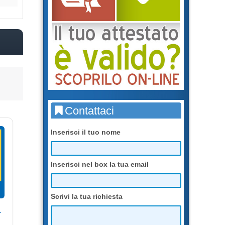
Contattaci
Inserisci il tuo nome
Inserisci nel box la tua email
Scrivi la tua richiesta
r