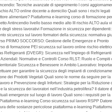
ntincendio: Tecniche avanzate di spegnimento I corsi aggiorname
ischio ALTO online docente a domicilio Quali sono i rischi legati
settore alimentare? Piattaforma e-learning corso di formazione pe
tto Antincendio livello basso medio alto III rischio ALTO aula vi
 degli stress lavorativi Formazione in sicurezza per dipendenti:
to sicurezza sul lavoro formatori della sicurezza: normativa giu
ge Corso PRIMO SOCCORSO: Gestione delle Emergenze e Pronto
so di formazione PEI sicurezza sul lavoro online rischio elettric
s Refrigeranti (DVEGR): Sicurezza nell’Impiego di Refrigeranti
 Aziendali: Normative e Controlli Corso RLST: Ruolo e Compiti 
erritoriale Sicurezza e Benessere in Ambito Lavorativo: Importa
fettuare per garantire la sicurezza degli impianti di condizionam
e dei Prodotti Vegetali Quali sono le norme da seguire per la
avoro e Prevenzione degli Infortuni: Strategie per la Riduzione 
 e la sicurezza dei lavoratori nell’industria petrolifera? Il datore d
uali emergenze sul luogo di lavoro Quali sono i requisiti per la
o Piattaforma e-learning Corso sicurezza sul lavoro RSPP Datore
ura delle sostanze pericolose piattaforma e-learning Piattaform