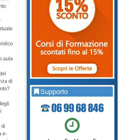
nto
r
rtuale
ridico
o aula
del
nza di
ento?
Supporto
degli
i
 di
a e-