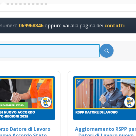
l numero
069968846
oppure vai alla pagina dei
contatti
rso Datore di Lavoro
Aggiornamento RSPP pe
uovo Accordo Stato-
Datori di Lavoro nuovo