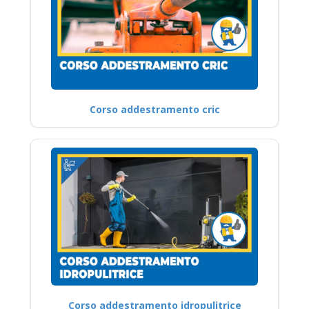
Corso addestramento cric
Corso addestramento idropulitrice