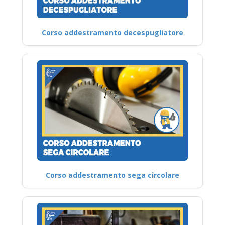
Corso addestramento decespugliatore
Corso addestramento sega circolare