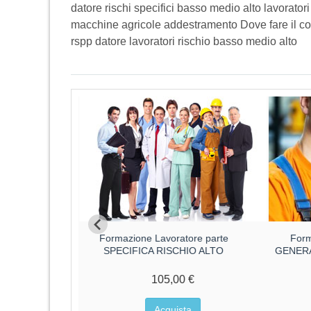
datore rischi specifici basso medio alto lavorator
macchine agricole addestramento Dove fare il cor
rspp datore lavoratori rischio basso medio alto
ore parte
Formazione Lavoratore parte
Form
O MEDIO
SPECIFICA RISCHIO ALTO
GENERA
€
105,00 €
a
Acquista