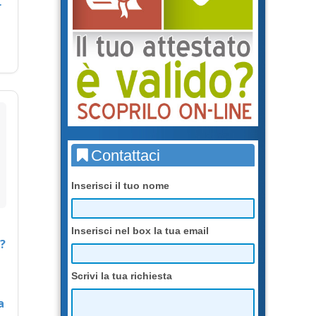
r
Contattaci
Inserisci il tuo nome
Inserisci nel box la tua email
?
Scrivi la tua richiesta
a