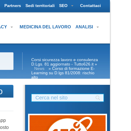
Partners
Sedi territoriali
SEO
Contattaci
ACY
MEDICINA DEL LAVORO
ANALISI
Corsi sicurezza lavoro e consulenza
D.Lgs. 81 aggiornato - Tutto626.it
»
News
» Corso di formazione E-
Learning su D.lgs 81/2008: rischio
alto
o
app
posto