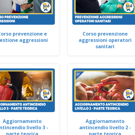
Corso prevenzione e
Corso prevenzione
estione aggressioni
aggressioni operatori
sanitari
Aggiornamento
Aggiornamento
ntincendio livello 3 -
antincendio livello 2 -
parte teorica
parte teorica