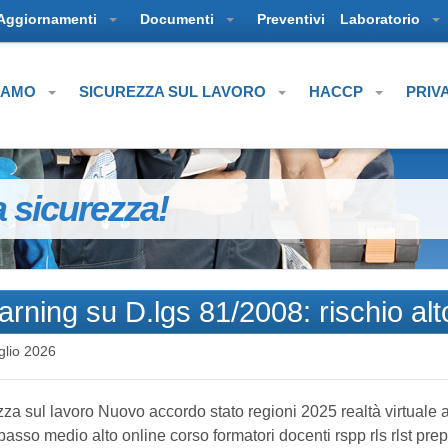
Aggiornamenti
Documenti
Preventivi
Laboratorio
SIAMO
SICUREZZA SUL LAVORO
HACCP
PRIV
a sicurezza!
rning su D.lgs 81/2008: rischio alt
glio 2026
ezza sul lavoro Nuovo accordo stato regioni 2025 realtà virtuale 
 basso medio alto online corso formatori docenti rspp rls rlst pre