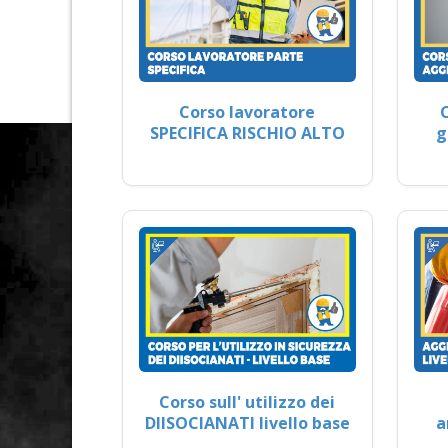
Corso lavoratore
SPECIFICA RISCHIO ALTO
g
Corso sull' utilizzo dei
DIISOCIANATI livello base
a