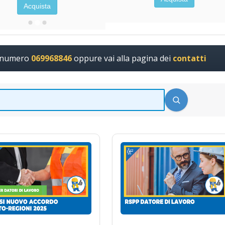
Acquista
l numero
069968846
oppure vai alla pagina dei
contatti