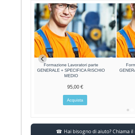
ore parte
Formazione Lavoratori parte
Form
ore
GENERALE + SPECIFICA RISCHIO
GENERA
MEDIO
€
95,00 €
a
Acquista
Hai bisogno di aiuto? Chiama i