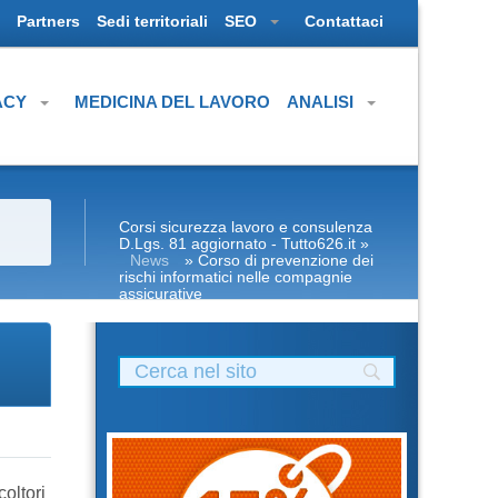
Partners
Sedi territoriali
SEO
Contattaci
ACY
MEDICINA DEL LAVORO
ANALISI
Corsi sicurezza lavoro e consulenza
D.Lgs. 81 aggiornato - Tutto626.it
»
News
» Corso di prevenzione dei
rischi informatici nelle compagnie
assicurative
oltori