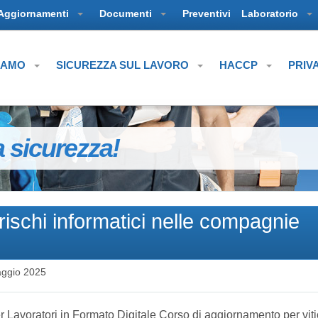
Aggiornamenti
Documenti
Preventivi
Laboratorio
SIAMO
SICUREZZA SUL LAVORO
HACCP
PRIV
a sicurezza!
rischi informatici nelle compagnie
ggio 2025
 Lavoratori in Formato Digitale Corso di aggiornamento per vitic