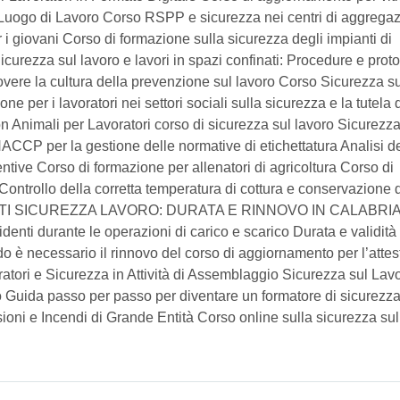
sul Luogo di Lavoro Corso RSPP e sicurezza nei centri di aggrega
r i giovani Corso di formazione sulla sicurezza degli impianti di
rezza sul lavoro e lavori in spazi confinati: Procedure e proto
vere la cultura della prevenzione sul lavoro Corso Sicurezza su
e per i lavoratori nei settori sociali sulla sicurezza e la tutela 
n Animali per Lavoratori corso di sicurezza sul lavoro Sicurezza
ACCP per la gestione delle normative di etichettatura Analisi d
ventive Corso di formazione per allenatori di agricoltura Corso di
ontrollo della corretta temperatura di cottura e conservazione 
NTI SICUREZZA LAVORO: DURATA E RINNOVO IN CALABRI
denti durante le operazioni di carico e scarico Durata e validità
o è necessario il rinnovo del corso di aggiornamento per l’attes
atori e Sicurezza in Attività di Assemblaggio Sicurezza sul Lavo
Guida passo per passo per diventare un formatore di sicurezza
oni e Incendi di Grande Entità Corso online sulla sicurezza sul