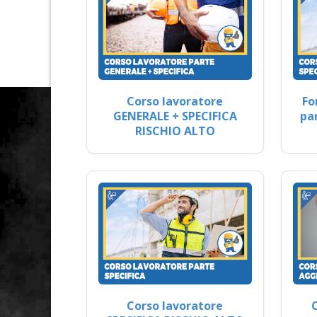
Corso lavoratore
Fo
GENERALE + SPECIFICA
pa
RISCHIO ALTO
Corso lavoratore