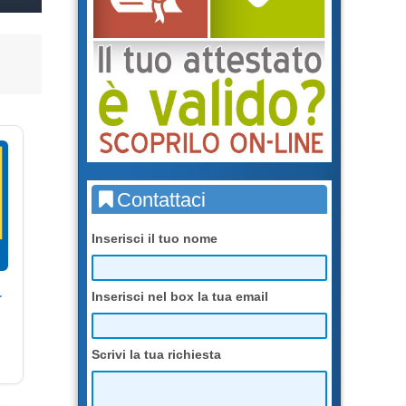
Contattaci
Inserisci il tuo nome
r
Inserisci nel box la tua email
Scrivi la tua richiesta