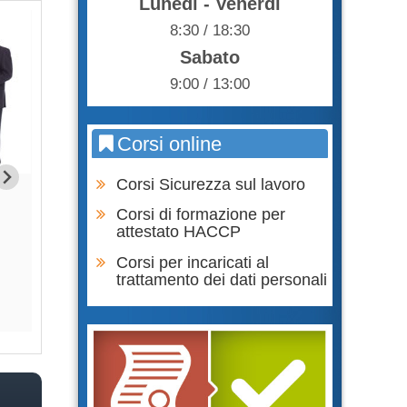
Lunedì - Venerdì
8:30 / 18:30
Sabato
9:00 / 13:00
Corsi online
Corsi Sicurezza sul lavoro
Formazione Lavoratore parte
Formazione Lavor
SPECIFICA RISCHIO ALTO
GENERALE + SPECI
Corsi di formazione per
BASS
attestato HACCP
105,00 €
Corsi per incaricati al
75,0
trattamento dei dati personali
Acquista
Acqu