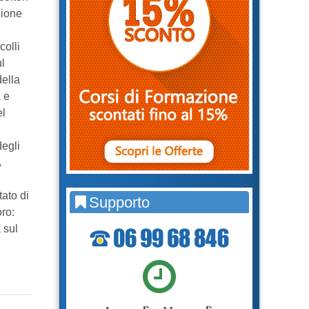
zione
colli
l
della
 e
el
degli
A
tato di
Supporto
ro:
 sul