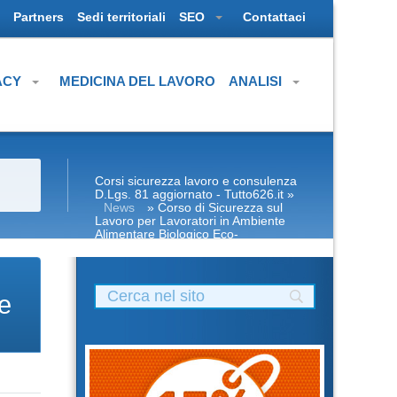
Partners
Sedi territoriali
SEO
Contattaci
ACY
MEDICINA DEL LAVORO
ANALISI
Corsi sicurezza lavoro e consulenza
D.Lgs. 81 aggiornato - Tutto626.it
»
News
» Corso di Sicurezza sul
Lavoro per Lavoratori in Ambiente
Alimentare Biologico Eco-
Compatibile: Normative e procedure
di sicurezza
e