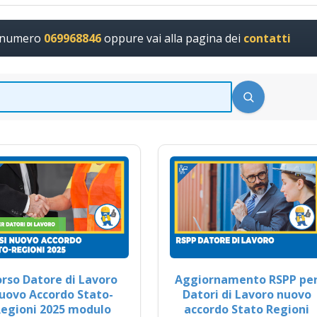
l numero
069968846
oppure vai alla pagina dei
contatti
rso Datore di Lavoro
Aggiornamento RSPP pe
uovo Accordo Stato-
Datori di Lavoro nuovo
egioni 2025 modulo
accordo Stato Regioni