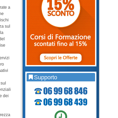
rate a
ne
ischi
za sul
la
del
ise
ervizi
oro
ativi
Supporto
 sul
nziali
e dei
urezza