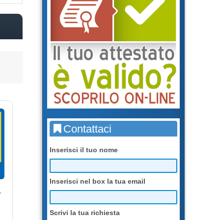
Contattaci
Inserisci il tuo nome
Inserisci nel box la tua email
r
Scrivi la tua richiesta