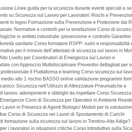
usione Linee guida per la sicurezza durante eventi speciali e se
ento su Sicurezza sul Lavoro per Lavoratori: Rischi e Prevenzio
nenti in legno Formazione sulla Prevenzione e Protezione dai R
ale: Normative e controlli per la torrefazione Corso di sicurez
logiche in ambito industriale: prevenzione e controllo Garantire 
 idoneità sanitarie Corso formatore RSPP: ruolo e responsabilità 
tive per il rinnovo dell’attestato di sicurezza sul lavoro in Mol
lto Livello per Coordinatori di Emergenza sul Lavoro e
ale con Approccio Multidisciplinare Preventivi dettagliati per s
fessionale Il Piattaforma e-learning Corso sicurezza sul lav
 medio alto 1 rischio BASSO online validazione programmi form
anico: Sicurezza nell’Utilizzo di Attrezzature Pneumatiche e
di lavoro: adempimenti e obblighi da rispettare Corso Sicurezza
 Emergenze Corsi di Sicurezza per Operatori in Ambienti Reside
 Lavori in Presenza di Agenti Biologici Moduli per la valutazion
 bar Corso di Sicurezza nei Lavori di Spostamento di Carichi
o di formazione sulla sicurezza sul lavoro in Trentino-Alto Adige?
 i lavoratori in situazioni critiche Corso Introduttivo sulla Sic