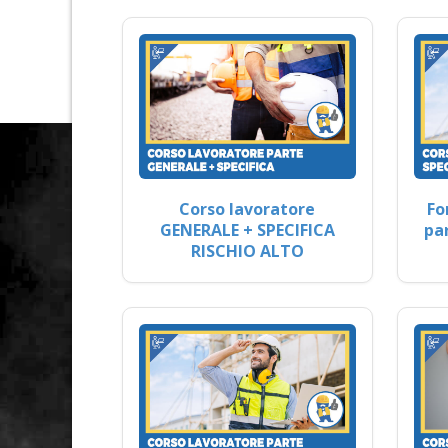
Corso lavoratore
Fo
GENERALE + SPECIFICA
pa
RISCHIO ALTO