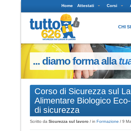
Home
Attestati
Corsi
CHI 
... diamo forma alla
tu
Corso di Sicurezza sul La
Alimentare Biologico Eco
di sicurezza
Scritto da
Sicurezza sul lavoro
/ in
Formazione
/
9 Ma