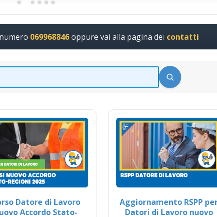
l numero
069968846
oppure vai alla pagina dei
contatti
rso Datore di Lavoro
Aggiornamento RSPP pe
uovo Accordo Stato-
Datori di Lavoro nuovo