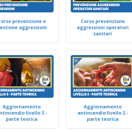
Corso prevenzione e
Corso prevenzione
estione aggressioni
aggressioni operatori
sanitari
Aggiornamento
Aggiornamento
ntincendio livello 3 -
antincendio livello 2 -
parte teorica
parte teorica