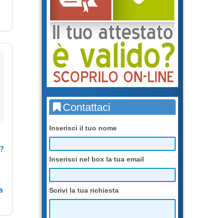
Contattaci
Inserisci il tuo nome
?
Inserisci nel box la tua email
a
Scrivi la tua richiesta