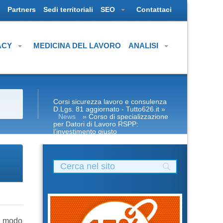
Partners
Sedi territoriali
SEO
Contattaci
ACY
MEDICINA DEL LAVORO
ANALISI
Corsi sicurezza lavoro e consulenza
D.Lgs. 81 aggiornato - Tutto626.it
»
News
» Corso di specializzazione
per Datori di Lavoro RSPP:
l’investimento giusto
in modo