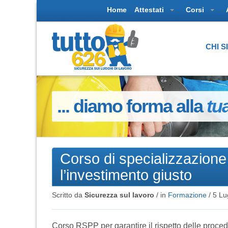
Home
Attestati
Corsi
CHI 
... diamo forma alla
tu
Corso di specializzazione
l’investimento giusto
Scritto da
Sicurezza sul lavoro
/ in
Formazione
/
5 Lu
Corso RSPP per garantire il rispetto delle proced