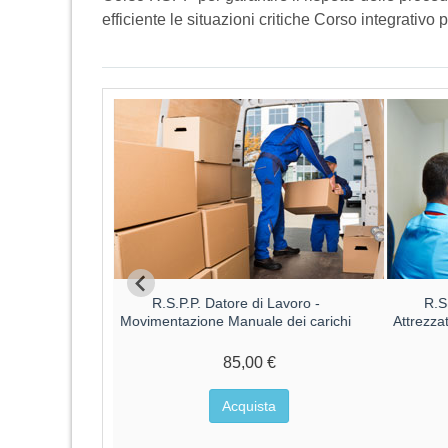
efficiente le situazioni critiche Corso integrativ
Datore di
R.S.P.P. Datore di Lavoro -
R.S
o ALTO
Movimentazione Manuale dei carichi
Attrezza
€
85,00 €
a
Acquista