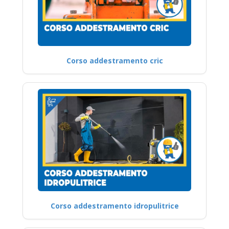
Corso addestramento cric
Corso addestramento idropulitrice