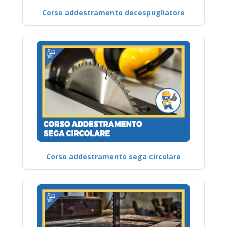
Corso addestramento decespugliatore
Corso addestramento sega circolare