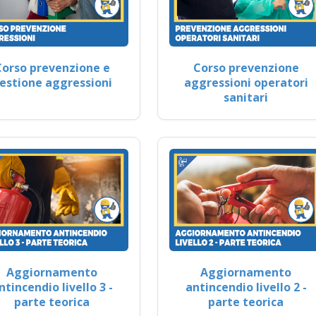
Corso prevenzione e
Corso prevenzione
estione aggressioni
aggressioni operatori
sanitari
Aggiornamento
Aggiornamento
ntincendio livello 3 -
antincendio livello 2 -
parte teorica
parte teorica