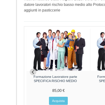
datore lavoratori rischio basso medio alto Protoco
aggiunti in pasticcerie
ri parte
Formazione Lavoratore parte
Form
CA RISCHIO
SPECIFICA RISCHIO MEDIO
SPE
85,00 €
€
Acquista
a