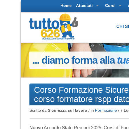
Home
Attestati
Corsi
CHI 
... diamo forma alla
tu
Corso Formazione Sicure
corso formatore rspp dato
Scritto da
Sicurezza sul lavoro
/ in
Formazione
/
7 Lu
Nuovo Accordo Stato Regioni 2025: Corsi di Form