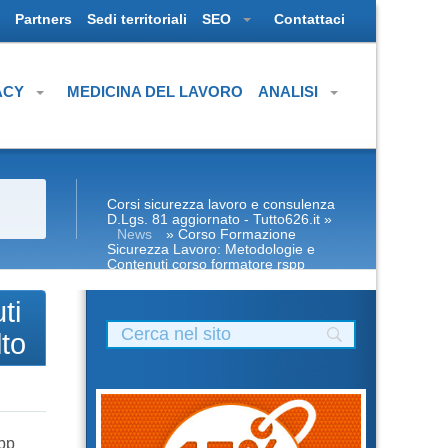
Partners
Sedi territoriali
SEO
Contattaci
ACY
MEDICINA DEL LAVORO
ANALISI
Corsi sicurezza lavoro e consulenza
D.Lgs. 81 aggiornato - Tutto626.it
»
News
» Corso Formazione
Sicurezza Lavoro: Metodologie e
Contenuti corso formatore rspp
datore lavoratori rischio basso medio
alto
ti
lto
spp