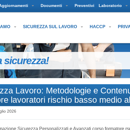
Aggiornamenti
Documenti
Preventivi
Laboratorio
SIAMO
SICUREZZA SUL LAVORO
HACCP
PRIV
a sicurezza!
zza Lavoro: Metodologie e Contenu
re lavoratori rischio basso medio a
glio 2026
azione Sicurezza Personalizzati e Avanzati corso formatore r