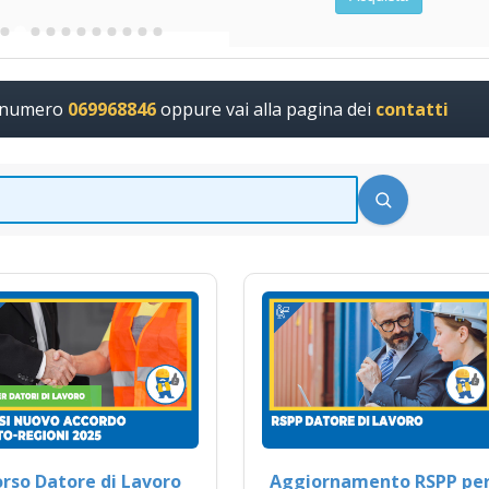
l numero
069968846
oppure vai alla pagina dei
contatti
rso Datore di Lavoro
Aggiornamento RSPP pe