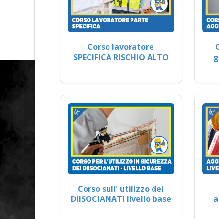
Corso lavoratore
SPECIFICA RISCHIO ALTO
g
Corso sull' utilizzo dei
DIISOCIANATI livello base
a