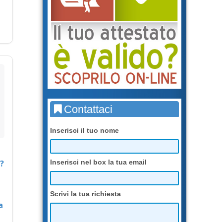
Contattaci
Inserisci il tuo nome
Inserisci nel box la tua email
?
Scrivi la tua richiesta
a