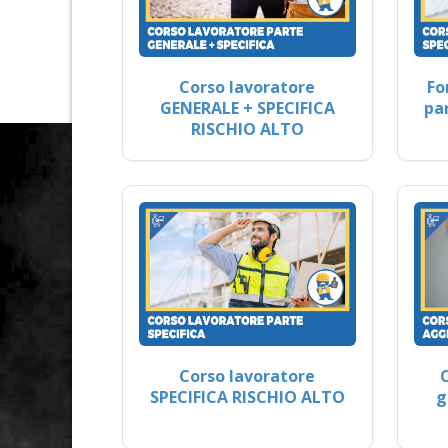
Corso lavoratore
Fo
GENERALE + SPECIFICA
pa
RISCHIO ALTO
Corso lavoratore
SPECIFICA RISCHIO ALTO
g