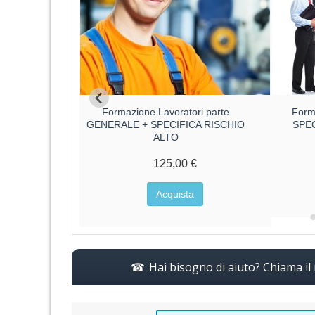
ri parte
Formazione Lavoratori parte
Form
CA RISCHIO
GENERALE + SPECIFICA RISCHIO
SPE
ALTO
€
125,00 €
a
Acquista
Hai bisogno di aiuto? Chiama i