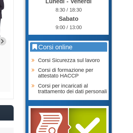
Lunedì - Venerdì
8:30 / 18:30
Sabato
9:00 / 13:00
Corsi online
Formazione Lavoratori parte
Formazione Lavor
GENERALE + SPECIFICA RISCHIO
SPECIFICA RIS
BASSO
Corsi Sicurezza sul lavoro
65,0
75,00 €
Corsi di formazione per
attestato HACCP
Acqu
Acquista
Corsi per incaricati al
trattamento dei dati personali