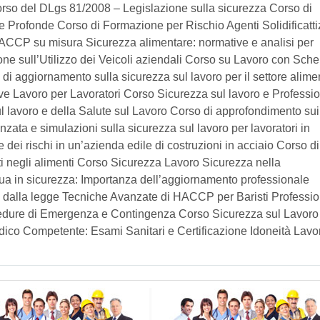
orso del DLgs 81/2008 – Legislazione sulla sicurezza Corso di
ue Profonde Corso di Formazione per Rischio Agenti Solidificatti
CCP su misura Sicurezza alimentare: normative e analisi per
ione sull’Utilizzo dei Veicoli aziendali Corso su Lavoro con Sche
rsi di aggiornamento sulla sicurezza sul lavoro per il settore alime
ve Lavoro per Lavoratori Corso Sicurezza sul lavoro e Professio
l lavoro e della Salute sul Lavoro Corso di approfondimento sui 
zata e simulazioni sulla sicurezza sul lavoro per lavoratori in
 dei rischi in un’azienda edile di costruzioni in acciaio Corso di
ti negli alimenti Corso Sicurezza Lavoro Sicurezza nella
a in sicurezza: Importanza dell’aggiornamento professionale
te dalla legge Tecniche Avanzate di HACCP per Baristi Profession
dure di Emergenza e Contingenza Corso Sicurezza sul Lavoro
dico Competente: Esami Sanitari e Certificazione Idoneità Lavo