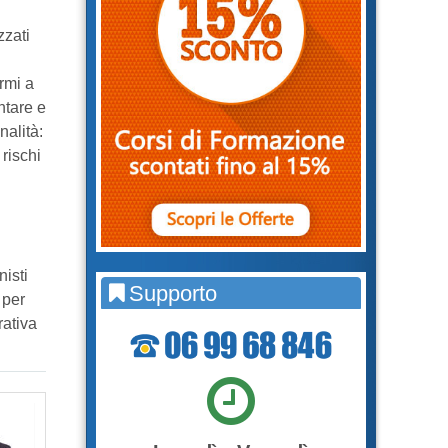
zzati
rmi a
ntare e
nalità:
rischi
isti
Supporto
 per
rativa