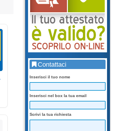
Contattaci
Inserisci il tuo nome
r
Inserisci nel box la tua email
Scrivi la tua richiesta