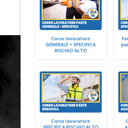
Corso lavoratore
Fo
GENERALE + SPECIFICA
pa
RISCHIO ALTO
Corso lavoratore
SPECIFICA RISCHIO ALTO
g