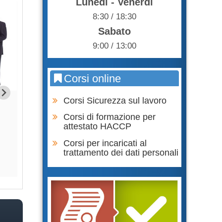
Lunedì - Venerdì
8:30 / 18:30
Sabato
9:00 / 13:00
Corsi online
Corsi Sicurezza sul lavoro
Formazione Lavoratori parte
Formazione Lavor
GENERALE + SPECIFICA RISCHIO
SPECIFICA RIS
Corsi di formazione per
BASSO
attestato HACCP
65,0
75,00 €
Corsi per incaricati al
trattamento dei dati personali
Acqu
Acquista