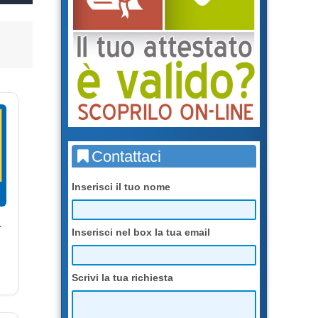
Contattaci
Inserisci il tuo nome
r
Inserisci nel box la tua email
Scrivi la tua richiesta