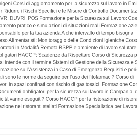
rigeni Corsi di aggiornamento per la sicurezza sul lavoro in Emi
Ridurre i Rischi Specifici e le Misure di Controllo Documenta
: DVR, DUVRI, POS Formazione per la Sicurezza sul Lavoro: Co
mento pratico e simulazioni di situazioni reali Formazione azi
spensabile per la tua azienda A che intervallo di tempo bisogna
so Alimentaristi: Monitoraggio delle Condizioni Igieniche Cors
oratori in Modalità Remota RSPP e ambiente di lavoro salutare
bligatori HACCP: Scadenze da Rispettare Corso di Sicurezza p
i intende con il termine Sistemi di Gestione della Sicurezza e 
azione sull’Assistenza in Caso di Emergenza Requisiti e peri
li sono le norme da seguire per l’uso dei fitofarmaci? Corso di
avori in spazi confinati con rischio di gas tossici. Formazione Co
ocumenti obbligatori per la sicurezza sul lavoro in Campania: q
icità vanno eseguiti? Corso HACCP per la ristorazione di ristor
orazione nei ristoranti stellati Formazione Specialistica per Lavora