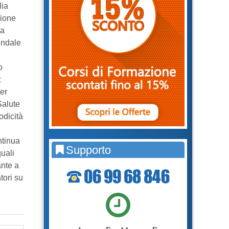
lia
zione
sa
endale
o
:
er
Salute
odicità
ntinua
Supporto
uali
ante a
tori su