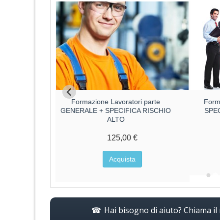
ri parte
Formazione Lavoratori parte
Form
CA RISCHIO
GENERALE + SPECIFICA RISCHIO
SPE
ALTO
€
125,00 €
a
Acquista
Hai bisogno di aiuto? Chiama i