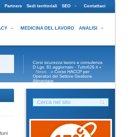
Partners
Sedi territoriali
SEO
Contattaci
ACY
MEDICINA DEL LAVORO
ANALISI
Corsi sicurezza lavoro e consulenza
D.Lgs. 81 aggiornato - Tutto626.it
»
News
» Corso HACCP per
Operatori del Settore Gestione
Alimentare
e
tuni