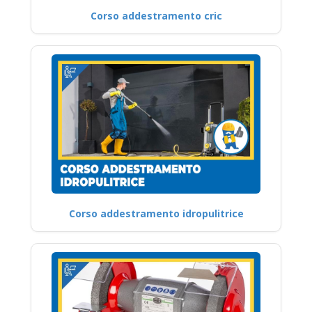
Corso addestramento cric
Corso addestramento idropulitrice