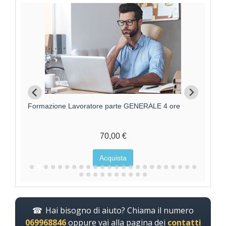
Formazione Lavoratori parte GENERALE +
F
SPECIFICA RISCHIO MEDIO
95,00 €
Acquista
Hai bisogno di aiuto? Chiama il numero
069968846
oppure vai alla pagina dei
contatti