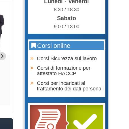
Lunedì - Venerdì
8:30 / 18:30
Sabato
9:00 / 13:00
Corsi online
Corsi Sicurezza sul lavoro
Formazione Lavoratore parte
Formazione Lavor
SPECIFICA RISCHIO ALTO
GENERALE + SPECI
Corsi di formazione per
BASS
attestato HACCP
105,00 €
Corsi per incaricati al
75,0
trattamento dei dati personali
Acquista
Acqu