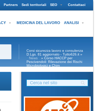
Partners
Sedi territoriali
SEO
Contattaci
ACY
MEDICINA DEL LAVORO
ANALISI
Corsi sicurezza lavoro e consulenza
D.Lgs. 81 aggiornato - Tutto626.it
»
News
» Corso HACCP per
Pescivendoli: Rilevazione dei Rischi
Microbiologici e Chim
à