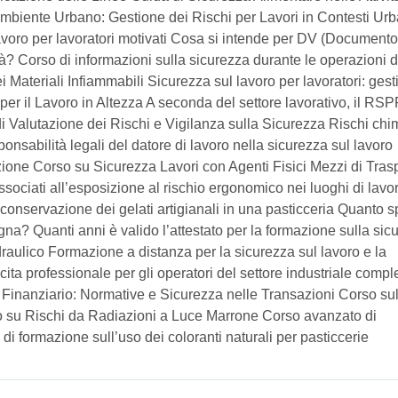
Ambiente Urbano: Gestione dei Rischi per Lavori in Contesti Urb
avoro per lavoratori motivati Cosa si intende per DV (Documento
tà? Corso di informazioni sulla sicurezza durante le operazioni d
Materiali Infiammabili Sicurezza sul lavoro per lavoratori: gest
 per il Lavoro in Altezza A seconda del settore lavorativo, il RS
di Valutazione dei Rischi e Vigilanza sulla Sicurezza Rischi chim
nsabilità legali del datore di lavoro nella sicurezza sul lavoro
zione Corso su Sicurezza Lavori con Agenti Fisici Mezzi di Trasp
sociati all’esposizione al rischio ergonomico nei luoghi di lavo
e conservazione dei gelati artigianali in una pasticceria Quanto 
na? Quanti anni è valido l’attestato per la formazione sulla sic
draulico Formazione a distanza per la sicurezza sul lavoro e la
scita professionale per gli operatori del settore industriale comp
 Finanziario: Normative e Sicurezza nelle Transazioni Corso sul
so su Rischi da Radiazioni a Luce Marrone Corso avanzato di
di formazione sull’uso dei coloranti naturali per pasticcerie