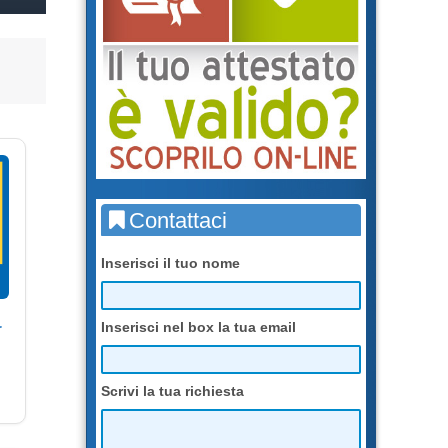
Contattaci
Inserisci il tuo nome
r
Inserisci nel box la tua email
Scrivi la tua richiesta