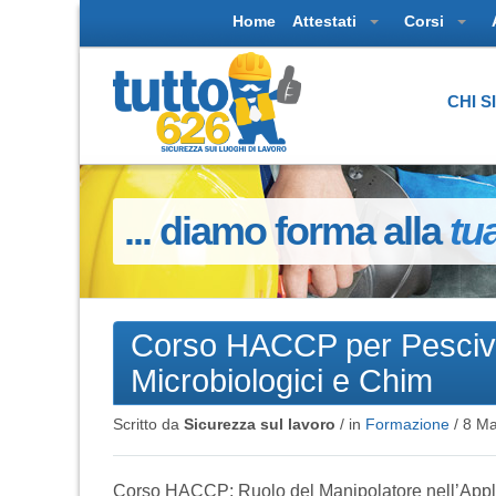
Home
Attestati
Corsi
CHI 
... diamo forma alla
tu
Corso HACCP per Pesciven
Microbiologici e Chim
Scritto da
Sicurezza sul lavoro
/ in
Formazione
/
8 Ma
Corso HACCP: Ruolo del Manipolatore nell’Applic