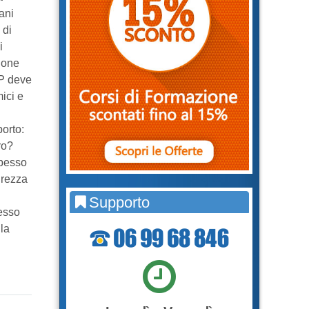
ani
 di
i
ione
PP deve
ici e
orto:
ro?
spesso
urezza
Supporto
lesso
la