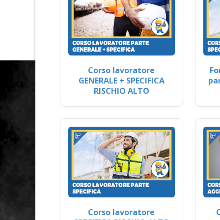
Corso lavoratore
Fo
GENERALE + SPECIFICA
pa
RISCHIO ALTO
Corso lavoratore