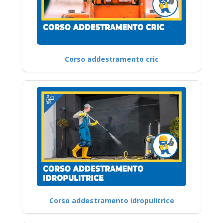
Corso addestramento cric
Corso addestramento idropulitrice