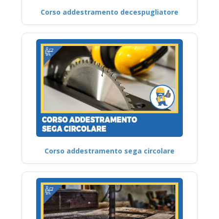
Corso addestramento decespugliatore
Corso addestramento sega circolare