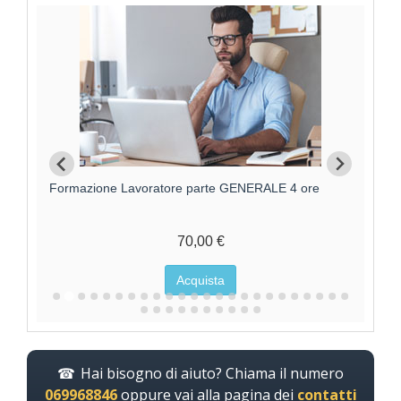
Formazione Lavoratori parte GENERALE +
F
SPECIFICA RISCHIO MEDIO
95,00 €
Acquista
Hai bisogno di aiuto? Chiama il numero
069968846
oppure vai alla pagina dei
contatti