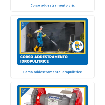
Corso addestramento cric
Corso addestramento idropulitrice