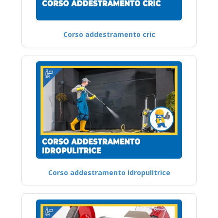
Corso addestramento cric
Corso addestramento idropulitrice