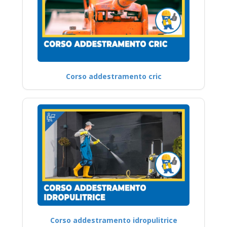
Corso addestramento cric
Corso addestramento idropulitrice