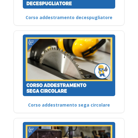
Corso addestramento decespugliatore
Corso addestramento sega circolare