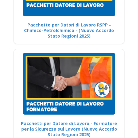
Pacchetto per Datori di Lavoro RSPP -
Chimico-Petrolchimico - (Nuovo Accordo
Stato Regioni 2025)
Pacchetti per Datore di Lavoro - Formatore
per la Sicurezza sul Lavoro (Nuovo Accordo
Stato Regioni 2025)