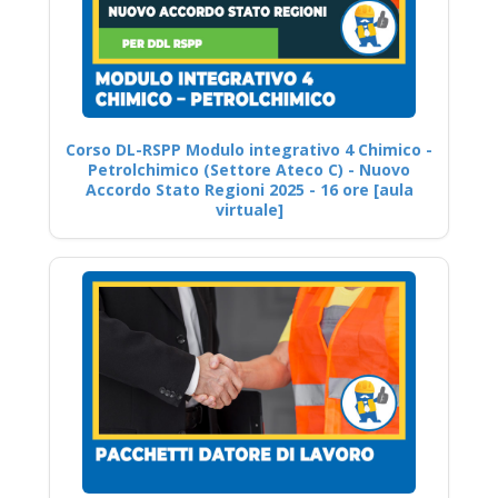
Corso DL-RSPP Modulo integrativo 4 Chimico -
Petrolchimico (Settore Ateco C) - Nuovo
Accordo Stato Regioni 2025 - 16 ore [aula
virtuale]