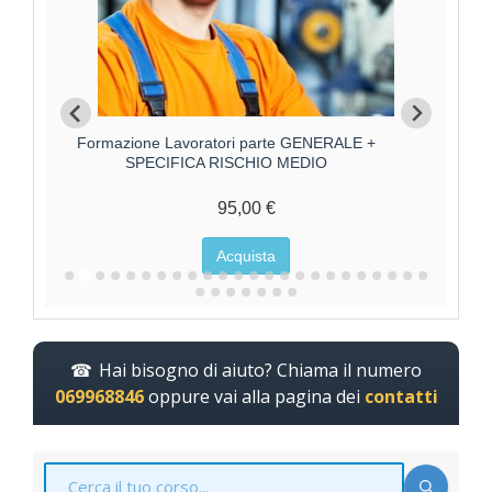
Formazione Lavoratori parte GENERALE +
F
SPECIFICA RISCHIO MEDIO
95,00 €
Acquista
Hai bisogno di aiuto? Chiama il numero
069968846
oppure vai alla pagina dei
contatti