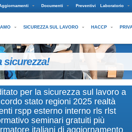
Aggiornamenti
Documenti
Preventivi
Laboratorio
SIAMO
SICUREZZA SUL LAVORO
HACCP
PRIV
a sicurezza!
tato per la sicurezza sul lavoro a
cordo stato regioni 2025 realtà
nti rspp esterno interno rls rlst
mativo seminari gratuiti più
ormatore italiani di aggiornamento