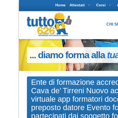
Home
Attestati
Corsi
CHI 
... diamo forma alla
tu
Ente di formazione accredi
Cava de’ Tirreni Nuovo ac
virtuale app formatori doce
preposto datore Evento for
partecipati dai soggetto f