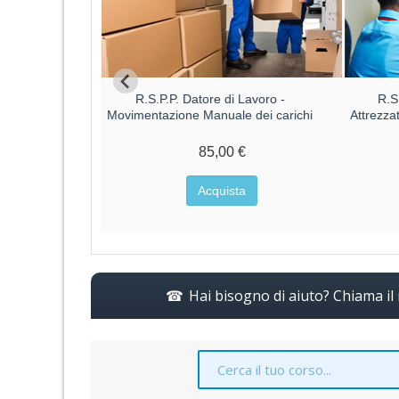
Datore di
R.S.P.P. Datore di Lavoro -
R.S
o ALTO
Movimentazione Manuale dei carichi
Attrezza
€
85,00 €
a
Acquista
Hai bisogno di aiuto? Chiama i