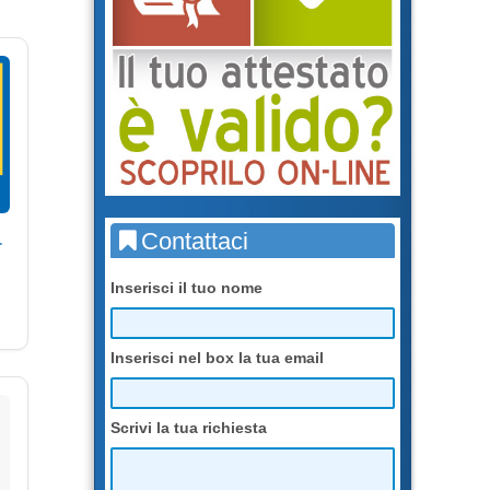
Contattaci
r
Inserisci il tuo nome
Inserisci nel box la tua email
Scrivi la tua richiesta