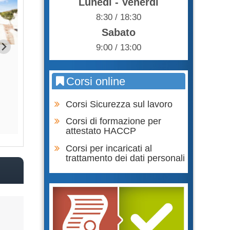
Lunedì - Venerdì
8:30 / 18:30
Sabato
9:00 / 13:00
R.S.P.P. Datore di Lavoro - Agenti
R.S.P.P. Datore di 
fisici, rischio vibrazioni
fisici, campi ele
Corsi online
85,00 €
85,0
Corsi Sicurezza sul lavoro
Acquista
Acqu
Corsi di formazione per
attestato HACCP
Corsi per incaricati al
trattamento dei dati personali