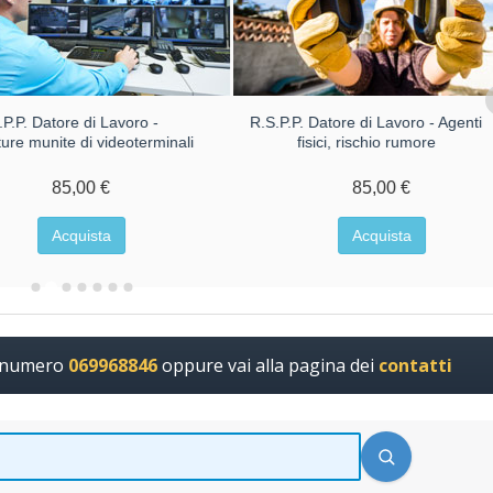
.P.P. Datore di Lavoro -
R.S.P.P. Datore di Lavoro - Agenti
ture munite di videoterminali
fisici, rischio rumore
85,00 €
85,00 €
Acquista
Acquista
l numero
069968846
oppure vai alla pagina dei
contatti