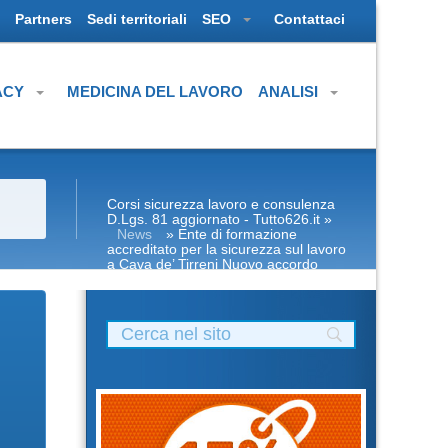
Partners
Sedi territoriali
SEO
Contattaci
ACY
MEDICINA DEL LAVORO
ANALISI
Corsi sicurezza lavoro e consulenza
D.Lgs. 81 aggiornato - Tutto626.it
»
News
» Ente di formazione
accreditato per la sicurezza sul lavoro
a Cava de’ Tirreni Nuovo accordo
stato regioni 2025 realtà virtuale app
formatori docenti rspp esterno interno
rls rlst preposto datore Evento
formativo seminari gratuiti più
partecipati dai soggetto formatore
italiani di aggiornamento obbligatorio
ASPP/RSPP (DL.81/08, RSPP) e
CSP/CSE (DL.81/08) Lezioni in aula
realtà virtuale Riconoscimento della
formazione con nuovo Accordo 2025
corsi accreditati apri paprire un
centro di formazione ente scuola