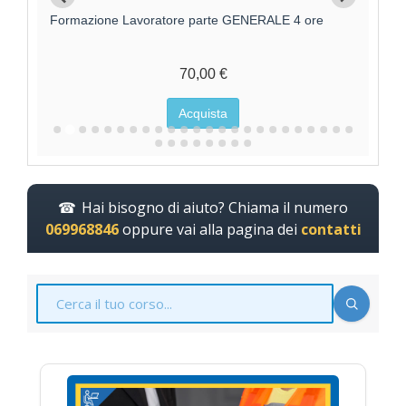
Formazione Lavoratori parte GENERALE +
F
SPECIFICA RISCHIO MEDIO
95,00 €
Acquista
Hai bisogno di aiuto? Chiama il numero
069968846
oppure vai alla pagina dei
contatti