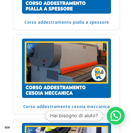
Corso addestramento pialla a spessore
Corso addestramento cesoia meccanica