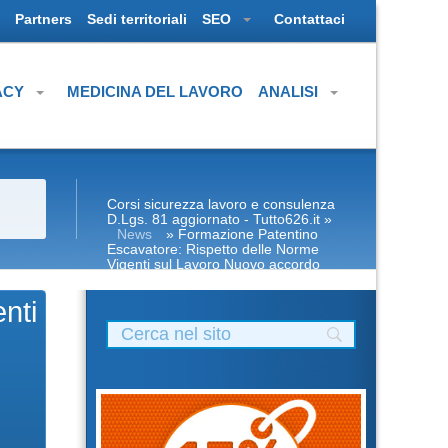
Partners
Sedi territoriali
SEO
Contattaci
ACY
MEDICINA DEL LAVORO
ANALISI
Corsi sicurezza lavoro e consulenza
D.Lgs. 81 aggiornato - Tutto626.it
»
News
» Formazione Patentino
Escavatore: Rispetto delle Norme
Vigenti sul Lavoro Nuovo accordo
stato regioni 2025 parte base
generale haccp prima seconda Datori
nti
di Lavoro con compiti incarico delega
assume in proprio di RSPP (DL SPP)
Corsi DLSPP gratuiti gratis crediti
formazione preventivo impresa edile
agricola Formatore sicurezza: cps
cse rischio specifico basso medio alto
antincendio primo soccorso
coordinatore rls rls tecnico
prevenzione pes pei pav