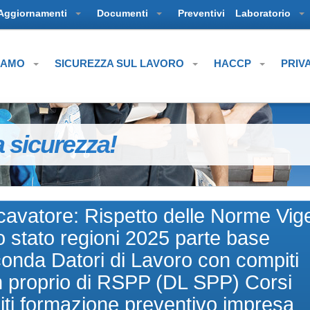
Aggiornamenti
Documenti
Preventivi
Laboratorio
SIAMO
SICUREZZA SUL LAVORO
HACCP
PRIV
a sicurezza!
avatore: Rispetto delle Norme Vige
 stato regioni 2025 parte base
onda Datori di Lavoro con compiti
n proprio di RSPP (DL SPP) Corsi
diti formazione preventivo impresa