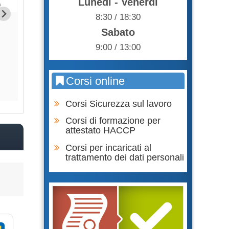
Lunedì - Venerdì
8:30 / 18:30
Formazione Lavoratori parte
Formazione Lavor
Sabato
GENERALE + SPECIFICA RISCHIO
SPECIFICA RIS
BASSO
9:00 / 13:00
65,0
75,00 €
Acqu
Corsi online
Acquista
Corsi Sicurezza sul lavoro
Corsi di formazione per
attestato HACCP
Corsi per incaricati al
trattamento dei dati personali