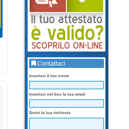
r
Contattaci
Inserisci il tuo nome
Inserisci nel box la tua email
Scrivi la tua richiesta