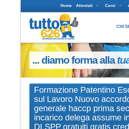
Home
Attestati
Corsi
CHI 
... diamo forma alla
tu
Formazione Patentino Esc
sul Lavoro Nuovo accordo
generale haccp prima sec
incarico delega assume i
DLSPP gratuiti gratis cre