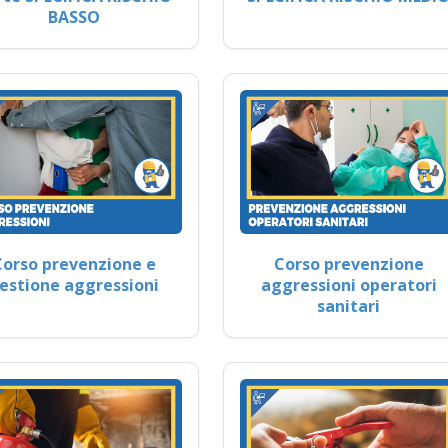
BASSO
Corso prevenzione e
Corso prevenzione
estione aggressioni
aggressioni operatori
sanitari