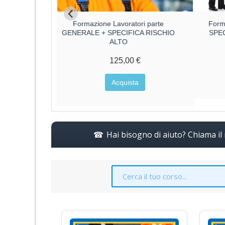
ri parte
Formazione Lavoratori parte
Form
CA RISCHIO
GENERALE + SPECIFICA RISCHIO
SPE
ALTO
€
125,00 €
a
Acquista
Hai bisogno di aiuto? Chiama i