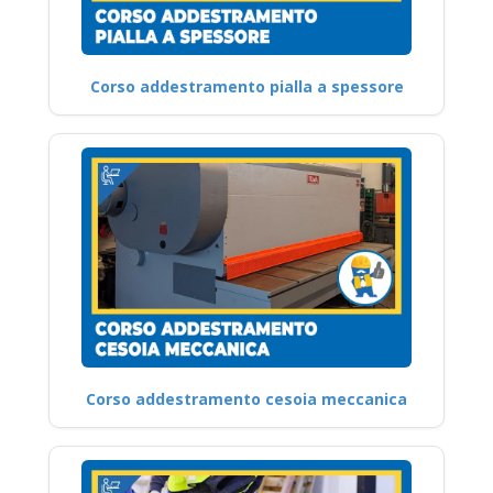
Corso addestramento pialla a spessore
Corso addestramento cesoia meccanica