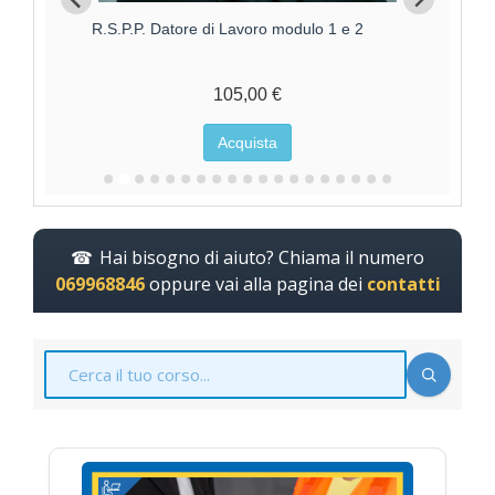
Aggiornamento RSPP Datore di Lavoro - Rischio
R.
ALTO
170,00 €
Acquista
Hai bisogno di aiuto? Chiama il numero
069968846
oppure vai alla pagina dei
contatti