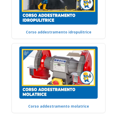
Corso addestramento idropulitrice
Corso addestramento molatrice