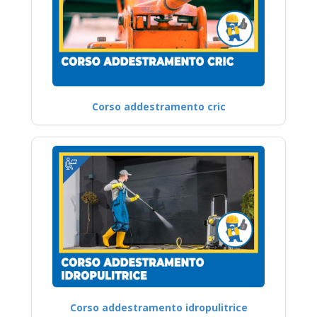
Corso addestramento cric
Corso addestramento idropulitrice