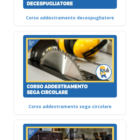
Corso addestramento decespugliatore
Corso addestramento sega circolare