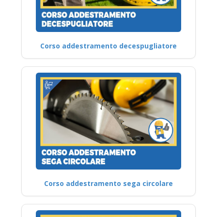
Corso addestramento decespugliatore
Corso addestramento sega circolare