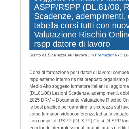
ASPP/RSPP (DL.81/08, R
Scadenze, adempimenti, ob
tabella corsi tutti con 
Valutazione Rischio Onlin
rspp datore di lavoro
Scritto da
Sicurezza sul lavoro
/ in
Formazione
/
9 Lu
Corsi di formazione per i datori di lavoro: comp
rspp esterno interno rls rlst preposto organismo 
Medio Alto soggetto formatore italiani di agg
(DL.81/08) Lezioni Scadenze, adempimenti, obbligh
2025 DRV – Documento Valutazione Rischio Onlin
le best practice per garantire la sicurezza sul l
corso formatori videoconferenza fad aula virtuale
con compiti di RSPP (DL SPP) Corsi DLSPP fondi in
ecm fondi interprofessionali gratuiti gratis crediti