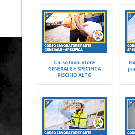
Corso lavoratore
Fo
GENERALE + SPECIFICA
pa
RISCHIO ALTO