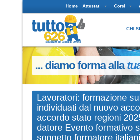
Home
Attestati
Corsi
CHI 
... diamo forma alla
tu
Lavoratori: formazione sul
individuati dal nuovo ac
accordo stato regioni 2025
datore Evento formativo se
soggetto formatore italian