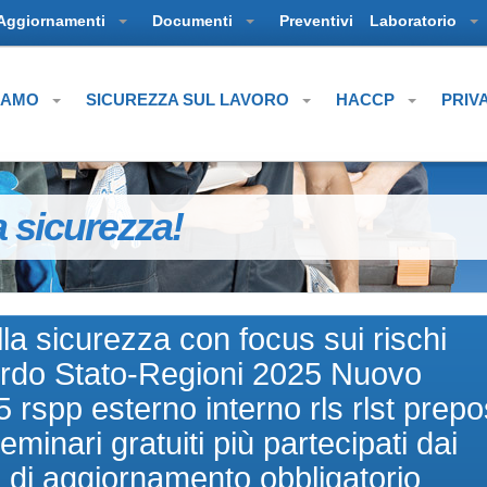
Aggiornamenti
Documenti
Preventivi
Laboratorio
SIAMO
SICUREZZA SUL LAVORO
HACCP
PRIV
a sicurezza!
la sicurezza con focus sui rischi
cordo Stato-Regioni 2025 Nuovo
 rspp esterno interno rls rlst prepo
minari gratuiti più partecipati dai
i di aggiornamento obbligatorio