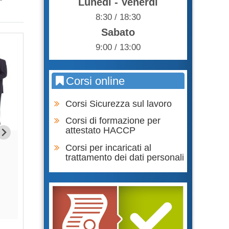
Lunedì - Venerdì
8:30 / 18:30
Sabato
9:00 / 13:00
Corsi online
Corsi Sicurezza sul lavoro
Corsi di formazione per
attestato HACCP
Formazione Lavoratori parte
Formazione Lavor
Corsi per incaricati al
GENERALE + SPECIFICA RISCHIO
SPECIFICA RIS
trattamento dei dati personali
BASSO
65,0
75,00 €
Acqu
Acquista