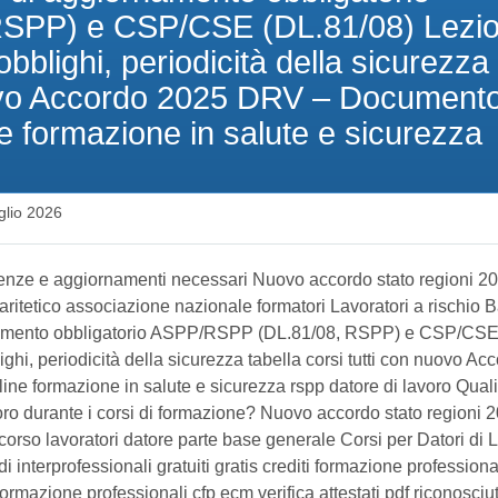
SPP) e CSP/CSE (DL.81/08) Lezio
blighi, periodicità della sicurezza
nuovo Accordo 2025 DRV – Document
e formazione in salute e sicurezza
glio 2026
etenze e aggiornamenti necessari Nuovo accordo stato regioni 2
paritetico associazione nazionale formatori Lavoratori a rischio 
iornamento obbligatorio ASPP/RSPP (DL.81/08, RSPP) e CSP/CS
i, periodicità della sicurezza tabella corsi tutti con nuovo Ac
e formazione in salute e sicurezza rspp datore di lavoro Qual
avoro durante i corsi di formazione? Nuovo accordo stato regioni 
corso lavoratori datore parte base generale Corsi per Datori di 
terprofessionali gratuiti gratis crediti formazione professional
 formazione professionali cfp ecm verifica attestati pdf riconosciut