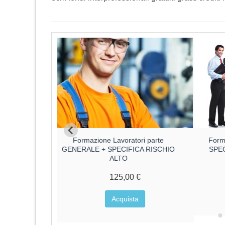
ri parte
Formazione Lavoratori parte
Form
CA RISCHIO
GENERALE + SPECIFICA RISCHIO
SPE
ALTO
€
125,00 €
a
Acquista