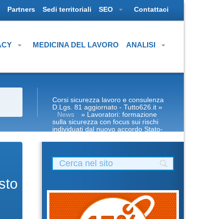
Partners
Sedi territoriali
SEO
Contattaci
ACY
MEDICINA DEL LAVORO
ANALISI
Corsi sicurezza lavoro e consulenza
D.Lgs. 81 aggiornato - Tutto626.it
»
News
» Lavoratori: formazione
sulla sicurezza con focus sui rischi
individuati dal nuovo accordo Stato-
Regioni 2025 Nuovo accordo stato
regioni 2025 rspp esterno interno rls
rlst preposto datore Evento formativo
seminari gratuiti più partecipati dai
soggetto formatore italiani di
aggiornamento obbligatorio
sto
ASPP/RSPP (DL.81/08, RSPP) e
CSP/CSE (DL.81/08) Lezioni
Scadenze, adempimenti, obblighi,
periodicità della sicurezza tabella
corsi tutti con nuovo Accordo 2025
DRV – Documento Valutazione