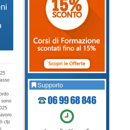
Rischio Online formazione in salute e
ni
sicurezza rspp datore di lavoro
o
025
Basso
Supporto
E
cordo
i sono
2025
Lavoro
i cfp
i