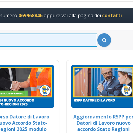
l numero
069968846
oppure vai alla pagina dei
contatti
rso Datore di Lavoro
Aggiornamento RSPP pe
uovo Accordo Stato-
Datori di Lavoro nuovo
egioni 2025 modulo
accordo Stato Regioni