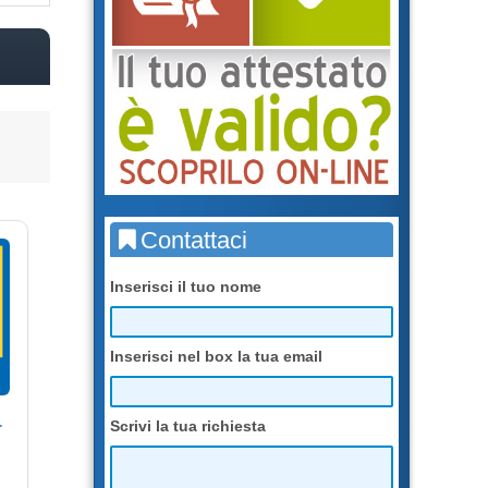
Contattaci
Inserisci il tuo nome
Inserisci nel box la tua email
r
Scrivi la tua richiesta