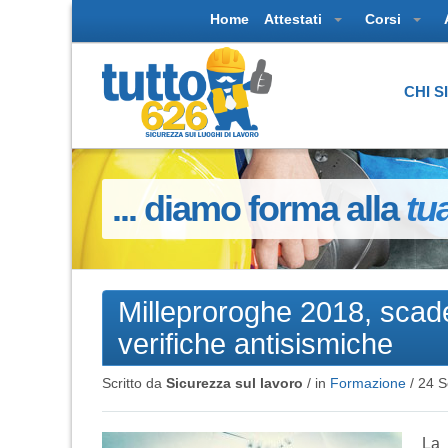
Home
Attestati
Corsi
CHI 
... diamo forma alla
tu
Milleproroghe 2018, scad
verifiche antisismiche
Scritto da
Sicurezza sul lavoro
/ in
Formazione
/
24 S
La