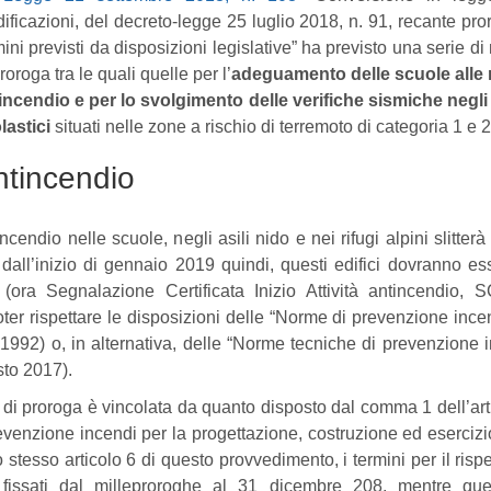
ificazioni, del decreto-legge 25 luglio 2018, n. 91, recante pro
mini previsti da disposizioni legislative” ha previsto una serie di
roroga tra le quali quelle per l’
adeguamento delle scuole alle
incendio e per lo svolgimento delle verifiche sismiche negli 
lastici
situati nelle zone a rischio di terremoto di categoria 1 e 2
ntincendio
dio nelle scuole, negli asili nido e nei rifugi alpini slitterà
e dall’inizio di gennaio 2019 quindi, questi edifici dovranno es
(ora Segnalazione Certificata Inizio Attività antincendio, 
er rispettare le disposizioni delle “Norme di prevenzione ince
 1992) o, in alternativa, delle “Norme tecniche di prevenzione 
sto 2017).
e di proroga è vincolata da quanto disposto dal comma 1 dell’art
venzione incendi per la progettazione, costruzione ed esercizi
 stesso articolo 6 di questo provvedimento, i termini per il rispe
 fissati dal milleproroghe al 31 dicembre 208, mentre quel