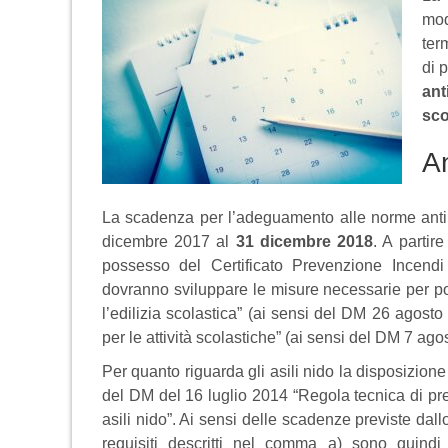
mod
ter
di p
ant
sco
A
La scadenza per l’adeguamento alle norme antincen
dicembre 2017 al
31 dicembre 2018
. A partir
possesso del Certificato Prevenzione Incendi 
dovranno sviluppare le misure necessarie per pot
l’edilizia scolastica” (ai sensi del DM 26 agosto
per le attività scolastiche” (ai sensi del DM 7 ago
Per quanto riguarda gli asili nido la disposizion
del DM del 16 luglio 2014 “Regola tecnica di pre
asili nido”. Ai sensi delle scadenze previste dallo
requisiti descritti nel comma a) sono quindi