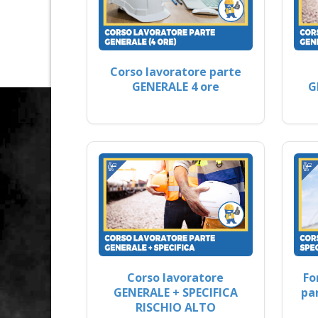
Corso lavoratore parte
GENERALE 4 ore
G
Corso lavoratore
Fo
GENERALE + SPECIFICA
pa
RISCHIO ALTO