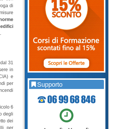
roga di
 misure
 norme
edifici
.
 dal 31
sere in
SCIA) e
ndi per
Supporto
incendi
icolo 6
o degli
tto dei
li per