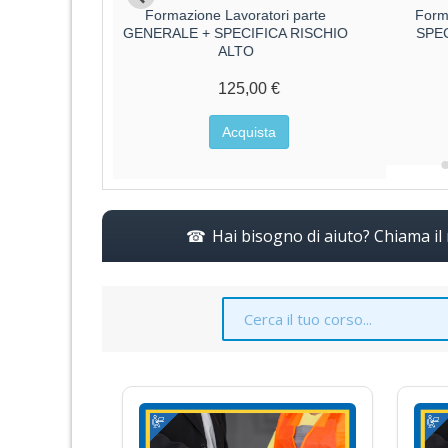
ri parte
Formazione Lavoratori parte
Form
CA RISCHIO
GENERALE + SPECIFICA RISCHIO
SPE
ALTO
€
125,00 €
a
Acquista
Hai bisogno di aiuto? Chiama i