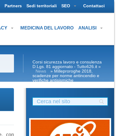
Partners
Sedi territoriali
SEO
Contattaci
ACY
MEDICINA DEL LAVORO
ANALISI
Corsi sicurezza lavoro e consulenza
D.Lgs. 81 aggiornato - Tutto626.it
»
News
» Milleproroghe 2018,
scadenze per norme antincendio e
verifiche antisismiche
e, con