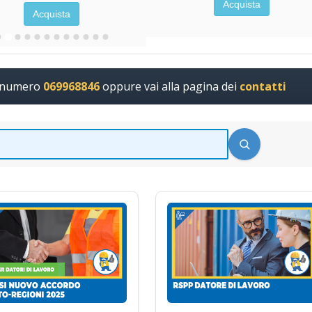
Acquista
Acquista
l numero
069968846
oppure vai alla pagina dei
contatti