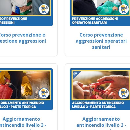
Corso prevenzione e
Corso prevenzione
estione aggressioni
aggressioni operatori
sanitari
Aggiornamento
Aggiornamento
ntincendio livello 3 -
antincendio livello 2 -