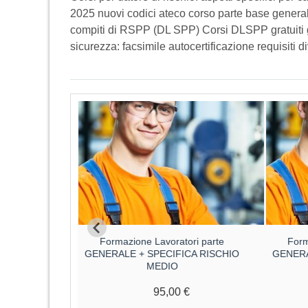
2025 nuovi codici ateco corso parte base general
compiti di RSPP (DL SPP) Corsi DLSPP gratuiti g
sicurezza: facsimile autocertificazione requisiti 
ore parte
Formazione Lavoratori parte
Form
ore
GENERALE + SPECIFICA RISCHIO
GENERA
MEDIO
€
95,00 €