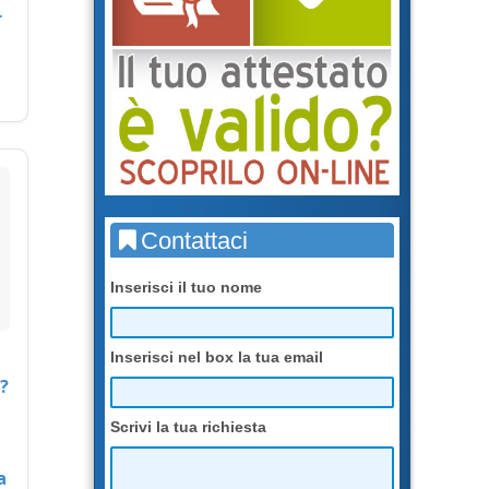
r
Contattaci
Inserisci il tuo nome
Inserisci nel box la tua email
?
Scrivi la tua richiesta
a