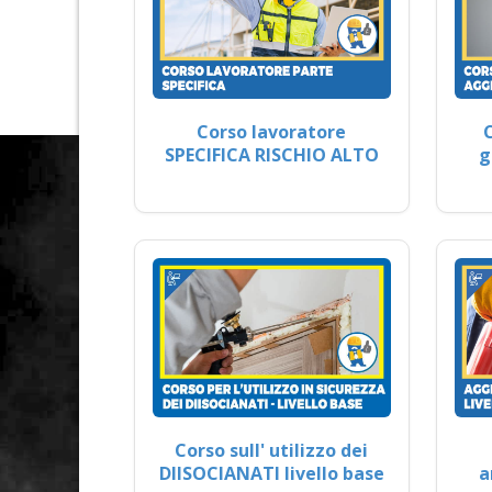
Corso lavoratore
SPECIFICA RISCHIO ALTO
g
Corso sull' utilizzo dei
DIISOCIANATI livello base
a