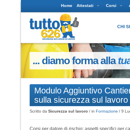
Home
Attestati
Corsi
CHI 
... diamo forma alla
tu
Modulo Aggiuntivo Cantier
sulla sicurezza sul lavoro 
Scritto da
Sicurezza sul lavoro
/ in
Formazione
/
9 Lu
Corsi per datore di rischio: aspetti specifici per 