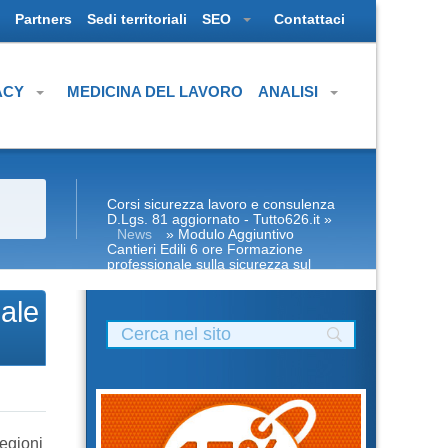
Partners
Sedi territoriali
SEO
Contattaci
ACY
MEDICINA DEL LAVORO
ANALISI
Corsi sicurezza lavoro e consulenza
D.Lgs. 81 aggiornato - Tutto626.it
»
News
» Modulo Aggiuntivo
Cantieri Edili 6 ore Formazione
professionale sulla sicurezza sul
lavoro disponibile online
nale
regioni