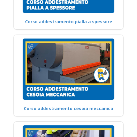
Corso addestramento pialla a spessore
Corso addestramento cesoia meccanica