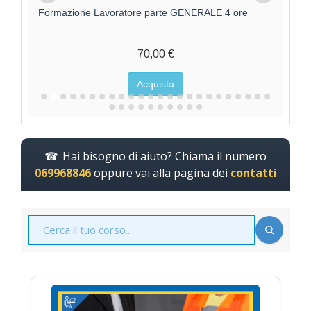
Formazione Lavoratore parte GENERALE 4 ore
F
70,00 €
Acquista
Hai bisogno di aiuto? Chiama il numero
069968846
oppure vai alla pagina dei
contatti