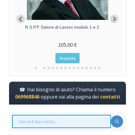
R.S.P.P. Datore di Lavoro modulo 1 e 2
Aggi
105,00 €
Acquista
Hai bisogno di aiuto? Chiama il numero
069968846
oppure vai alla pagina dei
contatti