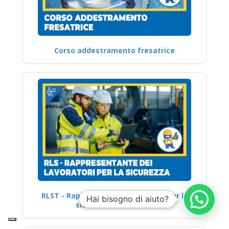
Corso addestramento fresatrice
RLST - Rappresentante lavoratori per la
Hai bisogno di aiuto?
sicurezza territoriale