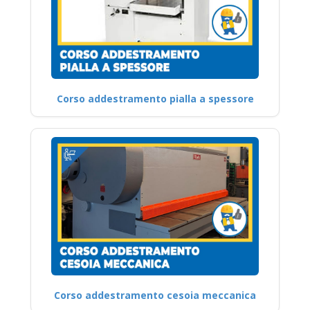
Corso addestramento pialla a spessore
Corso addestramento cesoia meccanica