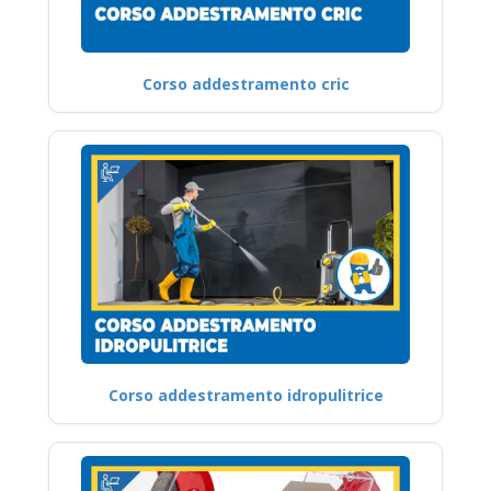
Corso addestramento cric
Corso addestramento idropulitrice