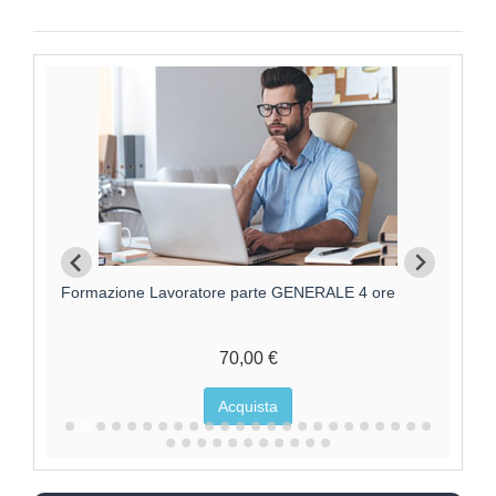
Formazione Lavoratori parte GENERALE +
F
SPECIFICA RISCHIO MEDIO
95,00 €
Acquista