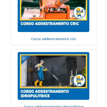
Corso addestramento cric
Corso addestramento idropulitrice