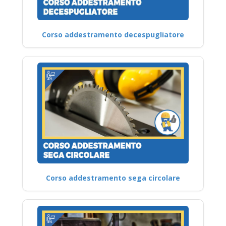
Corso addestramento decespugliatore
Corso addestramento sega circolare