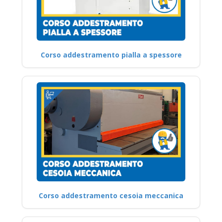
Corso addestramento pialla a spessore
Corso addestramento cesoia meccanica