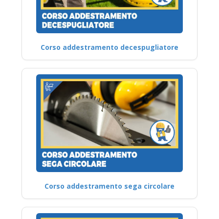
Corso addestramento decespugliatore
Corso addestramento sega circolare