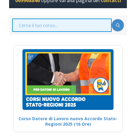
069968846
oppure vai alla pagina dei
contatti
Corso Datore di Lavoro nuovo Accordo Stato-
Regioni 2025 (16 Ore)