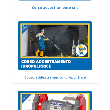
Corso addestramento cric
Corso addestramento idropulitrice