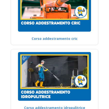
Corso addestramento cric
Corso addestramento idropulitrice