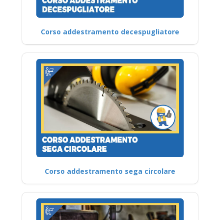
Corso addestramento decespugliatore
Corso addestramento sega circolare