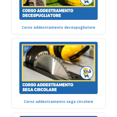
Corso addestramento decespugliatore
Corso addestramento sega circolare