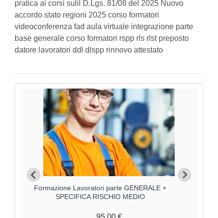
pratica ai corsi sulil D.Lgs. 81/08 del 2025 Nuovo
accordo stato regioni 2025 corso formatori
videoconferenza fad aula virtuale integrazione parte
base generale corso formatori rspp rls rlst preposto
datore lavoratori ddl dlspp rinnovo attestato
Formazione Lavoratori parte GENERALE +
F
SPECIFICA RISCHIO MEDIO
95,00 €