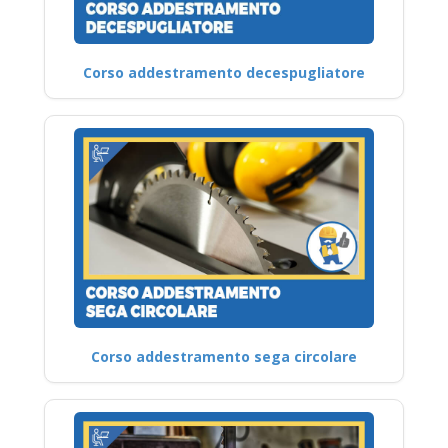
Corso addestramento decespugliatore
Corso addestramento sega circolare