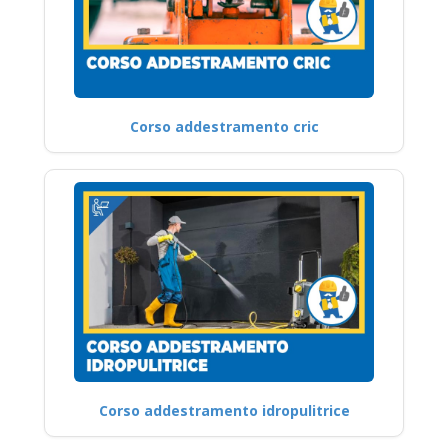
Corso addestramento cric
Corso addestramento idropulitrice