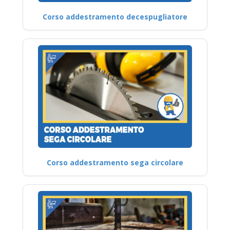
Corso addestramento decespugliatore
Corso addestramento sega circolare