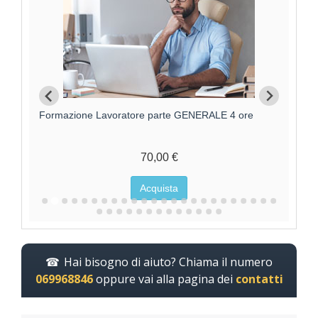
Formazione Lavoratori parte GENERALE +
F
SPECIFICA RISCHIO MEDIO
95,00 €
Acquista
Hai bisogno di aiuto? Chiama il numero
069968846
oppure vai alla pagina dei
contatti