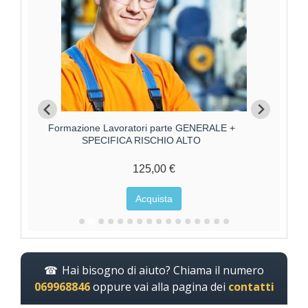
Formazione Lavoratore parte SPECIFICA RISCHIO
Forma
MEDIO
85,00 €
Acquista
Hai bisogno di aiuto? Chiama il numero
069968846
oppure vai alla pagina dei
contatti