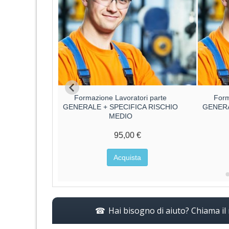
ore parte
Formazione Lavoratori parte
Form
ore
GENERALE + SPECIFICA RISCHIO
GENERA
MEDIO
€
95,00 €
a
Acquista
Hai bisogno di aiuto? Chiama i