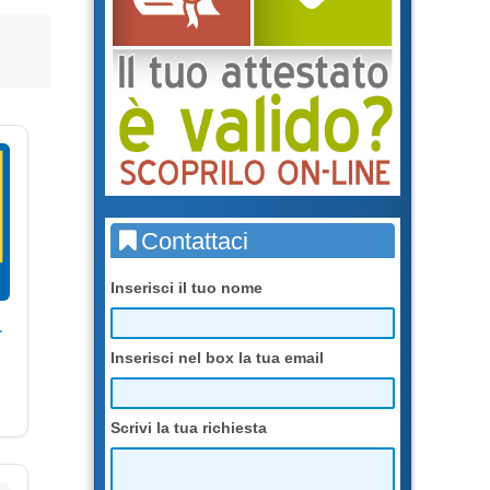
Contattaci
Inserisci il tuo nome
r
Inserisci nel box la tua email
Scrivi la tua richiesta