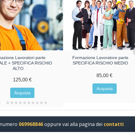
azione Lavoratori parte
Formazione Lavoratore parte
LE + SPECIFICA RISCHIO
SPECIFICA RISCHIO MEDIO
ALTO
85,00 €
125,00 €
Acquista
Acquista
l numero
069968846
oppure vai alla pagina dei
contatti