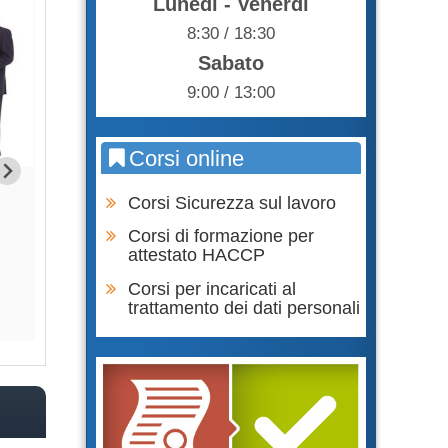
Lunedì - Venerdì
8:30 / 18:30
Sabato
9:00 / 13:00
Corsi online
Formazione Lavoratore parte
Formazione Lavor
Corsi Sicurezza sul lavoro
SPECIFICA RISCHIO ALTO
GENERALE + SPECI
BASS
Corsi di formazione per
105,00 €
attestato HACCP
75,0
Corsi per incaricati al
Acquista
trattamento dei dati personali
Acqu