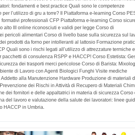
ratori: fondamenti e best practice Quali sono le competenze
e per l’utilizzo di gru a torre? Il Piattaforma e-learning Corso PE
iti formativi professionali CFP Piattaforma e-learning Corso sicu
alto III online riconosciuti e validi per legge Corso di
pericoli alimentari Corso di livello base sulla sicurezza sul la
dei prodotti da forno per intolleranti al lattosio Formazione prati
Quali sono i rischi legati all’utilizzo di attrezzature termiche
per pacchetti di consulenza RSPP e HACCP! Corso Estetista: Ge
icurezza dei trasporti merci pericolose Corso di Barista: Mixolog
iente di Lavoro con Agenti Biologici Funghi Visite mediche
ti Addetto alla Manutenzione Hardware Produzione di materiali 
Prevenzione dei Rischi in Attività di Recupero di Materiali Chim
dei fornitori e delle appaltatrici in materia di sicurezza Corso 
na del lavoro e valutazione della salute dei lavoratori: linee gui
nto HACCP in Umbria.