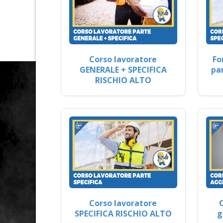
Corso lavoratore
Fo
GENERALE + SPECIFICA
pa
RISCHIO ALTO
Corso lavoratore
SPECIFICA RISCHIO ALTO
g