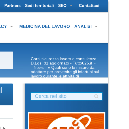
Partners
Sedi territoriali
SEO
Contattaci
ACY
MEDICINA DEL LAVORO
ANALISI
Corsi sicurezza lavoro e consulenza
D.Lgs. 81 aggiornato - Tutto626.it
»
News
» Quali sono le misure da
adottare per prevenire gli infortuni sul
lavoro durante le attività di
movimentazione dei materiali?
l
cina