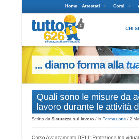
Home
Attestati
Corsi
CHI 
... diamo forma alla
tu
Quali sono le misure da ad
lavoro durante le attività
Scritto da
Sicurezza sul lavoro
/ in
Formazione
/
2 Ma
Corso Avanzamento DPI 1: Protezione Individuale