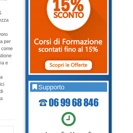
S
rezza
voro
ca per
 e come
stione
ia e
da
ici
Supporto
di
da