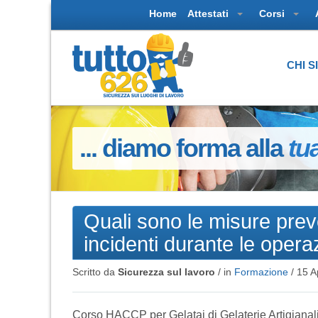
Home
Attestati
Corsi
CHI 
... diamo forma alla
tu
Quali sono le misure prev
incidenti durante le opera
Scritto da
Sicurezza sul lavoro
/ in
Formazione
/
15 A
Corso HACCP per Gelatai di Gelaterie Artigiana