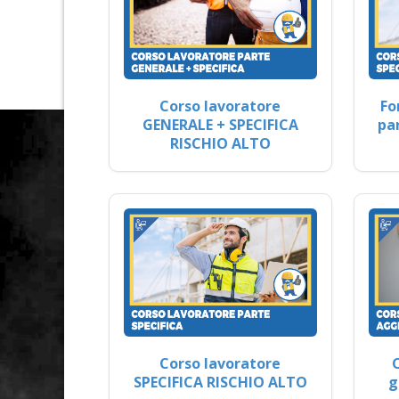
Corso lavoratore
Fo
GENERALE + SPECIFICA
pa
RISCHIO ALTO
Corso lavoratore
SPECIFICA RISCHIO ALTO
g