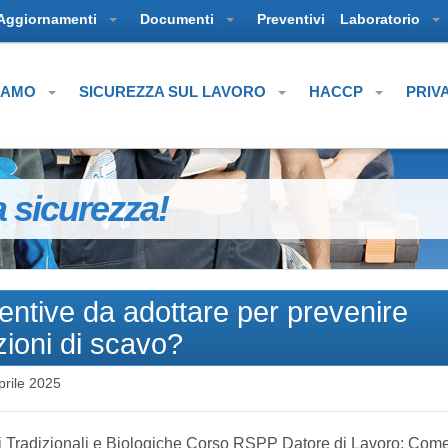
Aggiornamenti
Documenti
Preventivi
Laboratorio
SIAMO
SICUREZZA SUL LAVORO
HACCP
PRIV
a sicurezza!
entive da adottare per prevenire
zioni di scavo?
prile 2025
li Tradizionali e Biologiche Corso RSPP Datore di Lavoro: Com