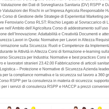
 Valutazione dei Dati di Sorveglianza Sanitaria (DV) RSPP e Da
elle Valutazioni dei Rischi in un’Impresa Agricola Responsabile
e Corso di Gestione delle Strategie di Experiential Marketing pe
tore Ferroviario Corso RLST: Rischio Legato al Sovraccarico di 
e nell’Ambito dell’Agricoltura Corso di addestramento sull’uso 
ne dell’Innovazione: Adattabilità e Creatività Documenti e attes
icurezza Lavori in Quota: Normative per Lavori in Altezza Requisi
 Formazione sulla Sicurezza: Ruoli e Competenze da Implement
urante le Attività in Altezza Corsi di formazione e-learning sull
Corso Sicurezza per Industria: Normative e best practices Corsi
o e lavoratori stranieri 23.42.00 Fabbricazione di articoli sanitar
Logistica – Protezione e Normative di Sicurezza Azienda leader
cia per la compliance normativa e la sicurezza sul lavoro a 360 g
Corso RSPP per la consulenza in materia di sicurezza: supporto
ori per i servizi di consulenza RSPP e HACCP a prezzi convenien