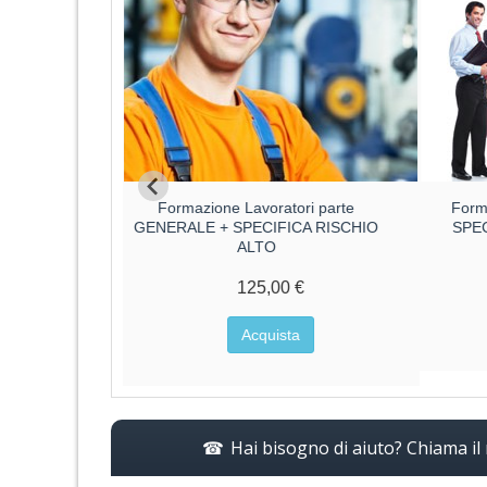
ri parte
Formazione Lavoratori parte
Form
CA RISCHIO
GENERALE + SPECIFICA RISCHIO
SPE
ALTO
€
125,00 €
a
Acquista
Hai bisogno di aiuto? Chiama i