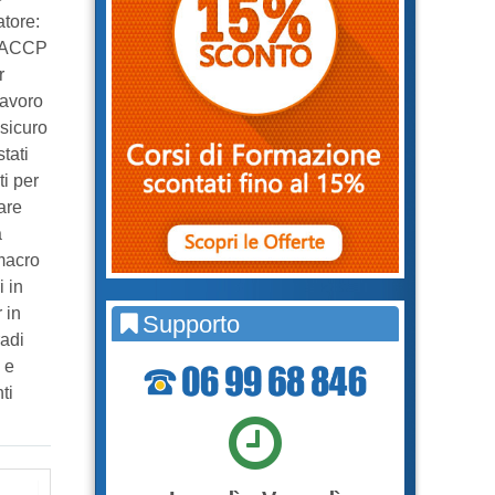
tore:
 HACCP
r
Lavoro
sicuro
tati
ti per
are
a
 macro
i in
 in
Supporto
radi
 e
ti