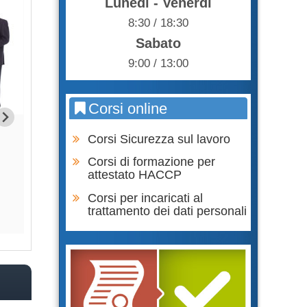
Lunedì - Venerdì
8:30 / 18:30
Sabato
9:00 / 13:00
Corsi online
Formazione Lavoratori parte
Formazione Lavor
Corsi Sicurezza sul lavoro
GENERALE + SPECIFICA RISCHIO
SPECIFICA RIS
BASSO
Corsi di formazione per
65,0
attestato HACCP
75,00 €
Corsi per incaricati al
Acqu
trattamento dei dati personali
Acquista