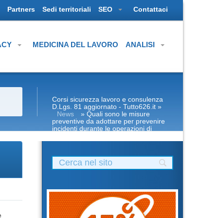
Partners
Sedi territoriali
SEO
Contattaci
ACY
MEDICINA DEL LAVORO
ANALISI
Corsi sicurezza lavoro e consulenza
D.Lgs. 81 aggiornato - Tutto626.it
»
News
» Quali sono le misure
preventive da adottare per prevenire
incidenti durante le operazioni di
scavo?
e