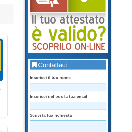
Contattaci
Inserisci il tuo nome
r
Inserisci nel box la tua email
Scrivi la tua richiesta