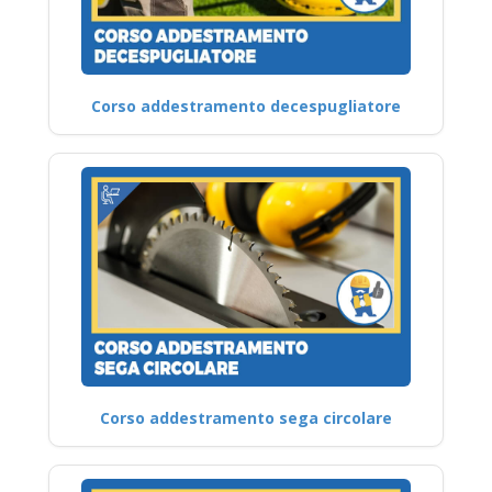
Corso addestramento decespugliatore
Corso addestramento sega circolare