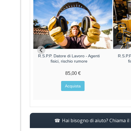
Datore di
R.S.P.P. Datore di Lavoro - Agenti
R.S.P.P
o ALTO
fisici, rischio rumore
f
€
85,00 €
a
Acquista
Hai bisogno di aiuto? Chiama i