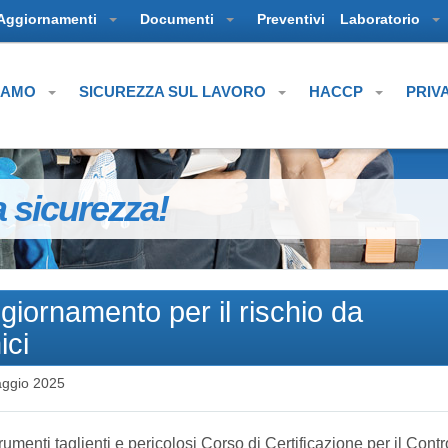
Aggiornamenti
Documenti
Preventivi
Laboratorio
SIAMO
SICUREZZA SUL LAVORO
HACCP
PRIV
a sicurezza!
giornamento per il rischio da
ici
ggio 2025
strumenti taglienti e pericolosi Corso di Certificazione per il Contr