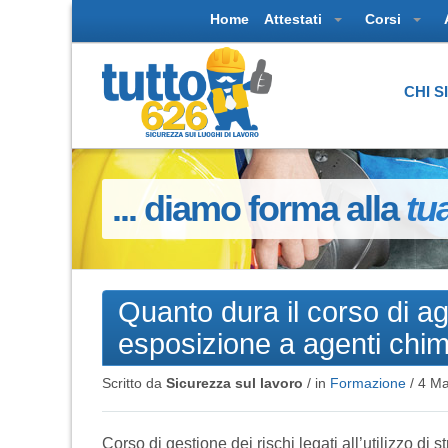
Home
Attestati
Corsi
CHI 
... diamo forma alla
tu
Quanto dura il corso di ag
esposizione a agenti chim
Scritto da
Sicurezza sul lavoro
/ in
Formazione
/
4 Ma
Corso di gestione dei rischi legati all’utilizzo di 