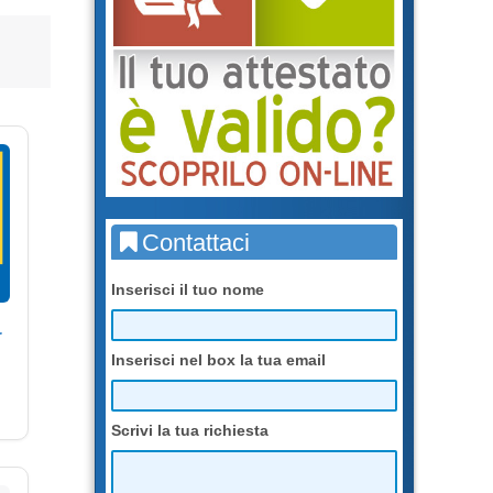
Contattaci
Inserisci il tuo nome
r
Inserisci nel box la tua email
Scrivi la tua richiesta