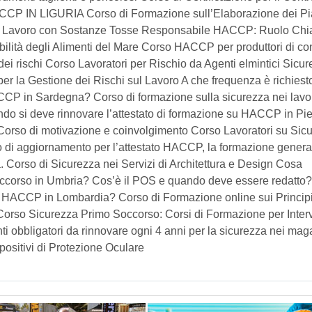
P IN LIGURIA Corso di Formazione sull’Elaborazione dei Pia
 Lavoro con Sostanze Tosse Responsabile HACCP: Ruolo Chi
bilità degli Alimenti del Mare Corso HACCP per produttori di c
dei rischi Corso Lavoratori per Rischio da Agenti elmintici Sicu
r la Gestione dei Rischi sul Lavoro A che frequenza è richiesto
ACCP in Sardegna? Corso di formazione sulla sicurezza nei lavor
ndo si deve rinnovare l’attestato di formazione su HACCP in P
orso di motivazione e coinvolgimento Corso Lavoratori su Sic
 di aggiornamento per l’attestato HACCP, la formazione general
. Corso di Sicurezza nei Servizi di Architettura e Design Cosa
soccorso in Umbria? Cos’è il POS e quando deve essere redatto?
di HACCP in Lombardia? Corso di Formazione online sui Principi
o Corso Sicurezza Primo Soccorso: Corsi di Formazione per Interv
 obbligatori da rinnovare ogni 4 anni per la sicurezza nei mag
ositivi di Protezione Oculare