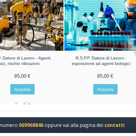
. Datore di Lavoro - Agenti
R.S.P.P. Datore di Lavoro -
isici, rischio vibrazioni
esposizione ad agenti biologici
85,00 €
85,00 €
Acquista
Acquista
l numero
069968846
oppure vai alla pagina dei
contatti