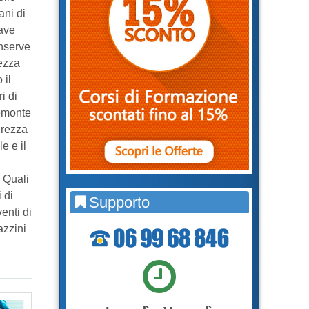
ni di
ave
onserve
rezza
 il
i di
iemonte
urezza
e e il
 Quali
 di
Supporto
enti di
azzini