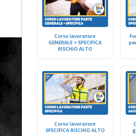
Corso lavoratore
Fo
GENERALE + SPECIFICA
pa
RISCHIO ALTO
Corso lavoratore
SPECIFICA RISCHIO ALTO
g