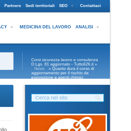
Partners
Sedi territoriali
SEO
Contattaci
ACY
MEDICINA DEL LAVORO
ANALISI
Corsi sicurezza lavoro e consulenza
D.Lgs. 81 aggiornato - Tutto626.it
»
News
» Quanto dura il corso di
aggiornamento per il rischio da
esposizione a agenti chimici
ollo