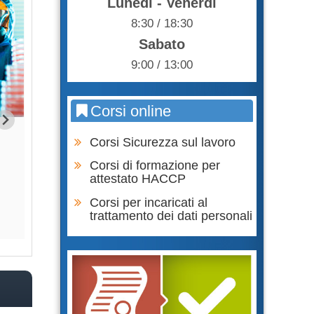
Lunedì - Venerdì
8:30 / 18:30
Sabato
9:00 / 13:00
Corsi online
R.S.P.P. Datore di Lavoro -
Aggiornamento RS
Corsi Sicurezza sul lavoro
Esposizione ad agenti chimici,
Lavoro - Risc
etichettatura delle sostanze pericolose
Corsi di formazione per
130,
attestato HACCP
85,00 €
Corsi per incaricati al
Acqu
trattamento dei dati personali
Acquista