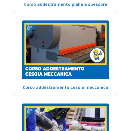
Corso addestramento pialla a spessore
Corso addestramento cesoia meccanica