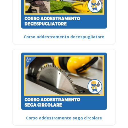
Corso addestramento decespugliatore
Corso addestramento sega circolare