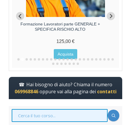
Formazione Lavoratore parte SPECIFICA RISCHIO
Forma
MEDIO
85,00 €
Acquista
Hai bisogno di aiuto? Chiama il numero
069968846
oppure vai alla pagina dei
contatti