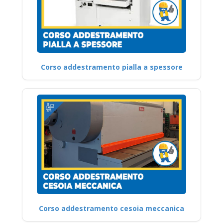
Corso addestramento pialla a spessore
Corso addestramento cesoia meccanica