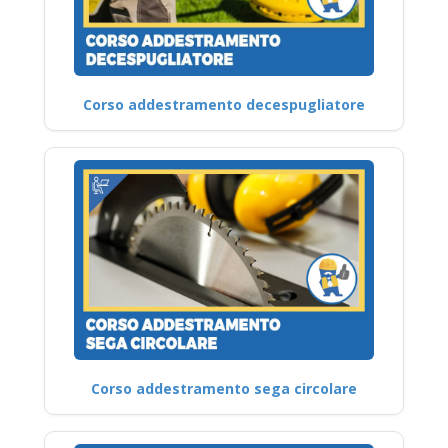
Corso addestramento decespugliatore
Corso addestramento sega circolare