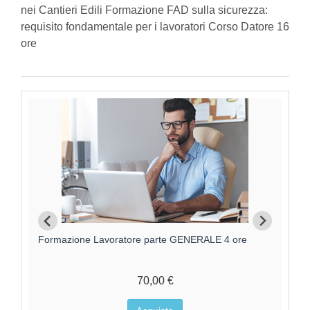
nei Cantieri Edili Formazione FAD sulla sicurezza:
requisito fondamentale per i lavoratori Corso Datore 16
ore
Formazione Lavoratori parte GENERALE +
F
SPECIFICA RISCHIO MEDIO
95,00 €