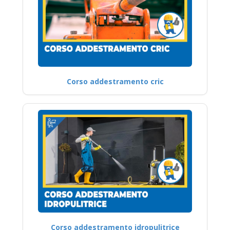
Corso addestramento cric
Corso addestramento idropulitrice