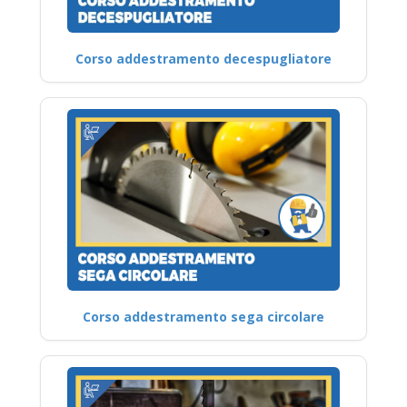
Corso addestramento decespugliatore
Corso addestramento sega circolare