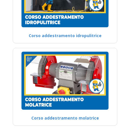
Corso addestramento idropulitrice
Corso addestramento molatrice