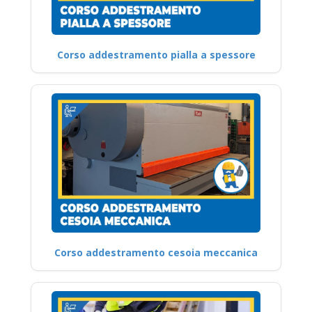
Corso addestramento pialla a spessore
Corso addestramento cesoia meccanica