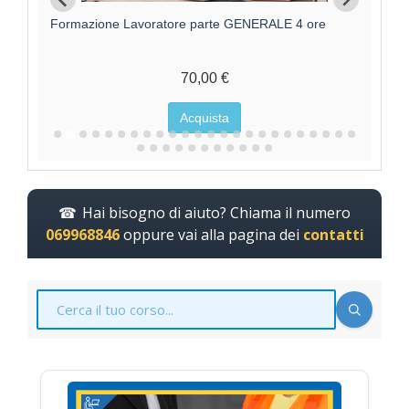
Formazione Lavoratore parte GENERALE 4 ore
F
70,00 €
Acquista
Hai bisogno di aiuto? Chiama il numero
069968846
oppure vai alla pagina dei
contatti