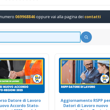
l numero
069968846
oppure vai alla pagina dei
contatti
rso Datore di Lavoro
Aggiornamento RSPP pe
uovo Accordo Stato-
Datori di Lavoro nuovo