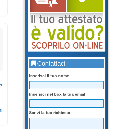
Contattaci
Inserisci il tuo nome
?
Inserisci nel box la tua email
a
Scrivi la tua richiesta