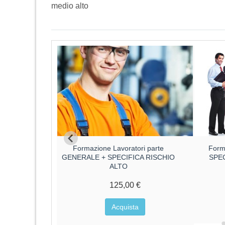
medio alto
ri parte
Formazione Lavoratori parte
Form
CA RISCHIO
GENERALE + SPECIFICA RISCHIO
SPE
ALTO
€
125,00 €
a
Acquista