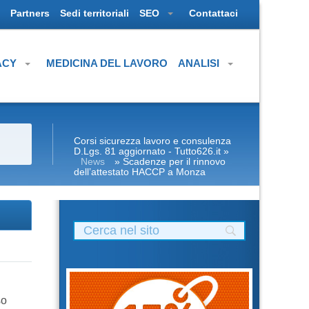
Partners
Sedi territoriali
SEO
Contattaci
ACY
MEDICINA DEL LAVORO
ANALISI
Corsi sicurezza lavoro e consulenza
D.Lgs. 81 aggiornato - Tutto626.it
»
News
» Scadenze per il rinnovo
dell’attestato HACCP a Monza
so